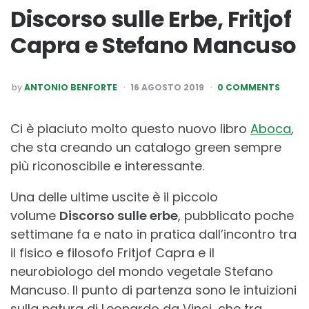
Discorso sulle Erbe, Fritjof
Capra e Stefano Mancuso
POSTED
by
ANTONIO BENFORTE
16 AGOSTO 2019
0 COMMENTS
BY
Ci è piaciuto molto questo nuovo libro
Aboca
,
che sta creando un catalogo green sempre
più riconoscibile e interessante.
Una delle ultime uscite è il piccolo
volume
Discorso sulle erbe
, pubblicato poche
settimane fa e nato in pratica dall’incontro tra
il fisico e filosofo Fritjof Capra e il
neurobiologo del mondo vegetale Stefano
Mancuso. Il punto di partenza sono le intuizioni
sulla natura di Leonardo da Vinci, che tra