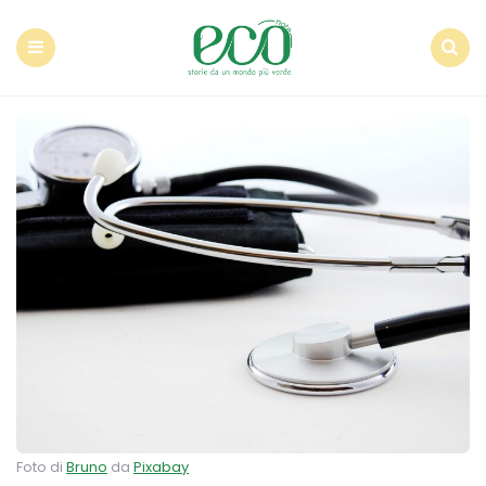
Econote
Menu
Search
Foto di
Bruno
da
Pixabay