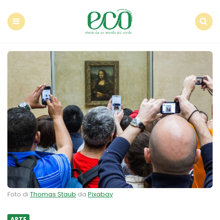
Econote
Menu
Search
Foto di
Thomas Staub
da
Pixabay
ARTE