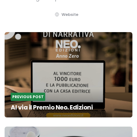
Website
Post
navigation
PREVIOUS POST
Al via il Premio Neo. Edizioni