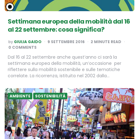
Settimana europea della mobilità dal 16
al 22 settembre: cosa significa?
POSTED
by
GIULIA GAIDO
9 SETTEMBRE 2016
2
MINUTE READ
BY
0 COMMENTS
Dal 16 al 22 settembre anche quest’anno ci sarà la
settimana europea della mobilità, un’occasione per
riflettere sulla mobilità sostenibile e sulle tematiche
correlate. La ricorrenza, istituita nel 2002 dalla…
AMBIENTE
SOSTENIBILITÀ