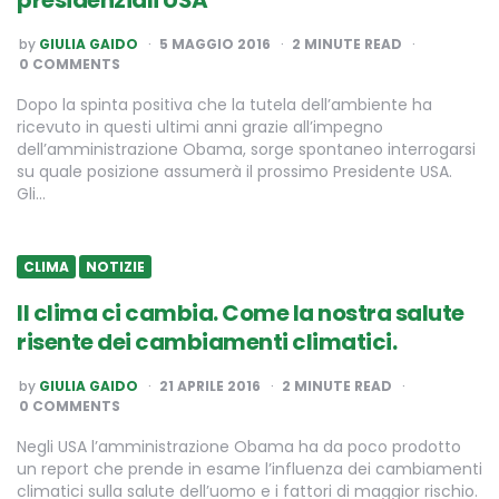
POSTED
by
GIULIA GAIDO
5 MAGGIO 2016
2
MINUTE READ
BY
0 COMMENTS
Dopo la spinta positiva che la tutela dell’ambiente ha
ricevuto in questi ultimi anni grazie all’impegno
dell’amministrazione Obama, sorge spontaneo interrogarsi
su quale posizione assumerà il prossimo Presidente USA.
Gli…
CLIMA
NOTIZIE
Il clima ci cambia. Come la nostra salute
risente dei cambiamenti climatici.
POSTED
by
GIULIA GAIDO
21 APRILE 2016
2
MINUTE READ
BY
0 COMMENTS
Negli USA l’amministrazione Obama ha da poco prodotto
un report che prende in esame l’influenza dei cambiamenti
climatici sulla salute dell’uomo e i fattori di maggior rischio.