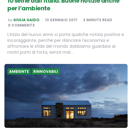
10 selfie dall’Italia. Buone notizie anche
per l’ambiente
POSTED
by
GIULIA GAIDO
13 GENNAIO 2017
2
MINUTE READ
BY
0 COMMENTS
L’inizio del nuovo anno ci porta qualche notizia positiva e
incoraggiante, perché per rilanciare l’economia e
affrontare le sfide del mondo dobbiamo guardare ai
nostri punti di forza, senza mai…
AMBIENTE
RINNOVABILI