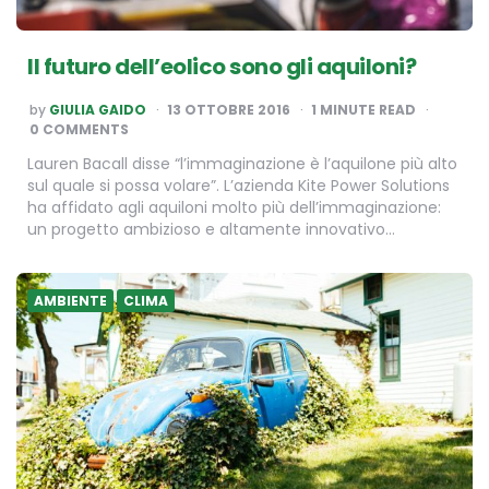
Il futuro dell’eolico sono gli aquiloni?
POSTED
by
GIULIA GAIDO
13 OTTOBRE 2016
1
MINUTE READ
BY
0 COMMENTS
Lauren Bacall disse “l’immaginazione è l’aquilone più alto
sul quale si possa volare”. L’azienda Kite Power Solutions
ha affidato agli aquiloni molto più dell’immaginazione:
un progetto ambizioso e altamente innovativo…
AMBIENTE
CLIMA