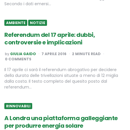
Secondo i dati emersi…
AMBIENTE
NOTIZIE
Referendum del 17 aprile: dubbi,
controversie e implicazioni
POSTED
by
GIULIA GAIDO
7 APRILE 2016
2
MINUTE READ
BY
0 COMMENTS
Il 17 aprile ci sarà il referendum abrogativo per decidere
della durata delle trivellazioni situate a meno di 12 miglia
dalla costa. Il testo completo del quesito posto dal
referendum…
RINNOVABILI
A Londra una piattaforma galleggiante
per produrre energia solare