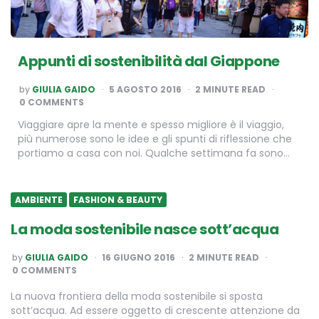
Appunti di sostenibilità dal Giappone
POSTED
by
GIULIA GAIDO
5 AGOSTO 2016
2
MINUTE READ
BY
0 COMMENTS
Viaggiare apre la mente e spesso migliore è il viaggio,
più numerose sono le idee e gli spunti di riflessione che
portiamo a casa con noi. Qualche settimana fa sono…
AMBIENTE
FASHION & BEAUTY
La moda sostenibile nasce sott’acqua
POSTED
by
GIULIA GAIDO
16 GIUGNO 2016
2
MINUTE READ
BY
0 COMMENTS
La nuova frontiera della moda sostenibile si sposta
sott’acqua. Ad essere oggetto di crescente attenzione da