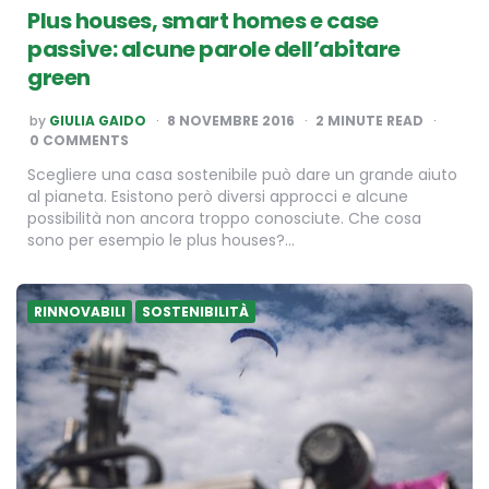
Plus houses, smart homes e case
passive: alcune parole dell’abitare
green
POSTED
by
GIULIA GAIDO
8 NOVEMBRE 2016
2
MINUTE READ
BY
0 COMMENTS
Scegliere una casa sostenibile può dare un grande aiuto
al pianeta. Esistono però diversi approcci e alcune
possibilità non ancora troppo conosciute. Che cosa
sono per esempio le plus houses?…
RINNOVABILI
SOSTENIBILITÀ