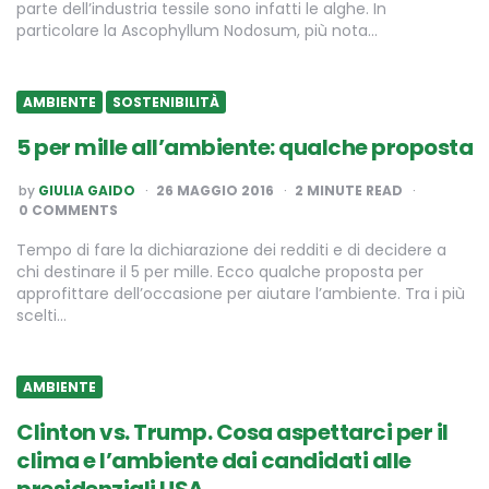
parte dell’industria tessile sono infatti le alghe. In
particolare la Ascophyllum Nodosum, più nota…
AMBIENTE
SOSTENIBILITÀ
5 per mille all’ambiente: qualche proposta
POSTED
by
GIULIA GAIDO
26 MAGGIO 2016
2
MINUTE READ
BY
0 COMMENTS
Tempo di fare la dichiarazione dei redditi e di decidere a
chi destinare il 5 per mille. Ecco qualche proposta per
approfittare dell’occasione per aiutare l’ambiente. Tra i più
scelti…
AMBIENTE
Clinton vs. Trump. Cosa aspettarci per il
clima e l’ambiente dai candidati alle
presidenziali USA