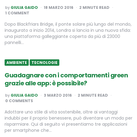
POSTED
by
GIULIA GAIDO
18 MARZO 2016
2
MINUTE READ
BY
1 COMMENT
Dopo Blackfriars Bridge, il ponte solare più lungo del mondo,
inaugurato a inizio 2014, Londra si lancia in una nuova sfida:
una piattaforma galleggiante coperta da più di 23000
pannelli…
AMBIENTE
TECNOLOGIE
Guadagnare con i comportamenti green
grazie alle app: è possibile?
POSTED
by
GIULIA GAIDO
3 MARZO 2016
2
MINUTE READ
BY
0 COMMENTS
Adottare uno stile di vita sostenibile, oltre ai vantaggi
indubbi per il proprio benessere, può diventare un modo per
risparmiare. Qui di seguito vi presentiamo tre applicazioni
per smartphone che…