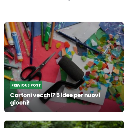
Post
navigation
PREVIOUS POST
Cartoni vecchi? 5 idee per nuovi
giochi!