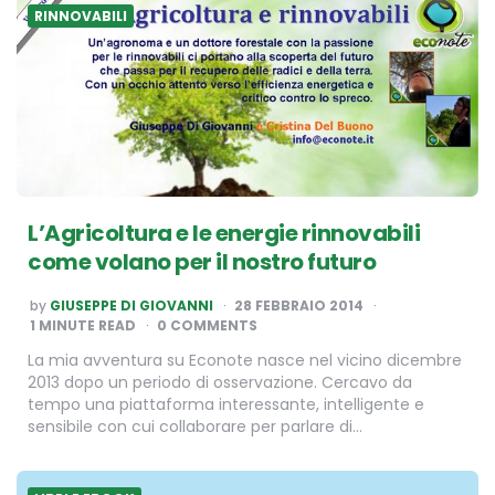
RINNOVABILI
L’Agricoltura e le energie rinnovabili
come volano per il nostro futuro
POSTED
by
GIUSEPPE DI GIOVANNI
28 FEBBRAIO 2014
BY
1
MINUTE READ
0 COMMENTS
La mia avventura su Econote nasce nel vicino dicembre
2013 dopo un periodo di osservazione. Cercavo da
tempo una piattaforma interessante, intelligente e
sensibile con cui collaborare per parlare di…