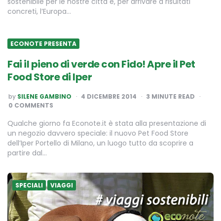
sostenibile per le nostre città e, per arrivare a risultati
concreti, l’Europa…
ECONOTE PRESENTA
Fai il pieno di verde con Fido! Apre il Pet
Food Store di Iper
POSTED
by
SILENE GAMBINO
4 DICEMBRE 2014
3
MINUTE READ
BY
0 COMMENTS
Qualche giorno fa Econote.it è stata alla presentazione di
un negozio davvero speciale: il nuovo Pet Food Store
dell’Iper Portello di Milano, un luogo tutto da scoprire a
partire dal…
SPECIALI
VIAGGI