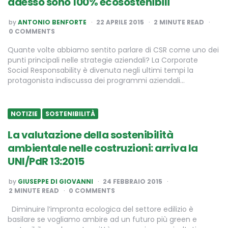
adesso sono 100% ecosostenibili
POSTED
by
ANTONIO BENFORTE
22 APRILE 2015
2
MINUTE READ
BY
0 COMMENTS
Quante volte abbiamo sentito parlare di CSR come uno dei
punti principali nelle strategie aziendali? La Corporate
Social Responsability è divenuta negli ultimi tempi la
protagonista indiscussa dei programmi aziendali…
NOTIZIE
SOSTENIBILITÀ
La valutazione della sostenibilità
ambientale nelle costruzioni: arriva la
UNI/PdR 13:2015
POSTED
by
GIUSEPPE DI GIOVANNI
24 FEBBRAIO 2015
BY
2
MINUTE READ
0 COMMENTS
Diminuire l’impronta ecologica del settore edilizio è
basilare se vogliamo ambire ad un futuro più green e