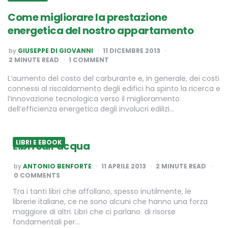
Come migliorare la prestazione
energetica del nostro appartamento
POSTED
by
GIUSEPPE DI GIOVANNI
11 DICEMBRE 2013
BY
2
MINUTE READ
1 COMMENT
L’aumento del costo del carburante e, in generale, dei costi
connessi al riscaldamento degli edifici ha spinto la ricerca e
l’innovazione tecnologica verso il miglioramento
dell’efficienza energetica degli involucri edilizi…
LIBRI E EBOOK
Libri sull’acqua
POSTED
by
ANTONIO BENFORTE
11 APRILE 2013
2
MINUTE READ
BY
0 COMMENTS
Tra i tanti libri che affollano, spesso inutilmente, le
librerie italiane, ce ne sono alcuni che hanno una forza
maggiore di altri. Libri che ci parlano di risorse
fondamentali per…