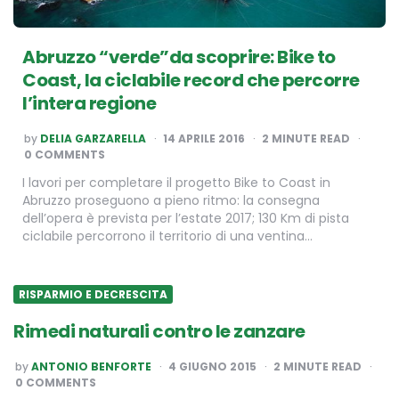
Abruzzo “verde”da scoprire: Bike to
Coast, la ciclabile record che percorre
l’intera regione
POSTED
by
DELIA GARZARELLA
14 APRILE 2016
2
MINUTE READ
BY
0 COMMENTS
I lavori per completare il progetto Bike to Coast in
Abruzzo proseguono a pieno ritmo: la consegna
dell’opera è prevista per l’estate 2017; 130 Km di pista
ciclabile percorrono il territorio di una ventina…
RISPARMIO E DECRESCITA
Rimedi naturali contro le zanzare
POSTED
by
ANTONIO BENFORTE
4 GIUGNO 2015
2
MINUTE READ
BY
0 COMMENTS