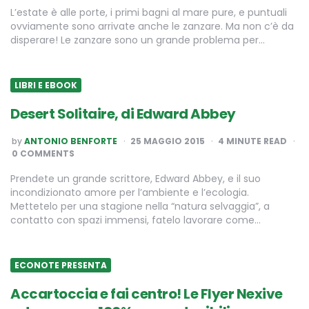
L’estate è alle porte, i primi bagni al mare pure, e puntuali
ovviamente sono arrivate anche le zanzare. Ma non c’è da
disperare! Le zanzare sono un grande problema per…
LIBRI E EBOOK
Desert Solitaire, di Edward Abbey
POSTED
by
ANTONIO BENFORTE
25 MAGGIO 2015
4
MINUTE READ
BY
0 COMMENTS
Prendete un grande scrittore, Edward Abbey, e il suo
incondizionato amore per l’ambiente e l’ecologia.
Mettetelo per una stagione nella “natura selvaggia”, a
contatto con spazi immensi, fatelo lavorare come…
ECONOTE PRESENTA
Accartoccia e fai centro! Le Flyer Nexive