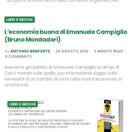
un punto di riferimento nella comunità di giovani che…
LIBRI E EBOOK
L’economia buona di Emanuele Campiglio
(Bruno Mondadori)
POSTED
by
ANTONIO BENFORTE
20 AGOSTO 2012
2
MINUTE READ
BY
0 COMMENTS
Avevamo già parlato di Emanuele Campiglio ai tempi di
Con il mondo sulle spalle, suo interessante saggio sulla
necessità di un cambio di rotta nella nostra economia, in
un’ottica di…
LIBRI E EBOOK