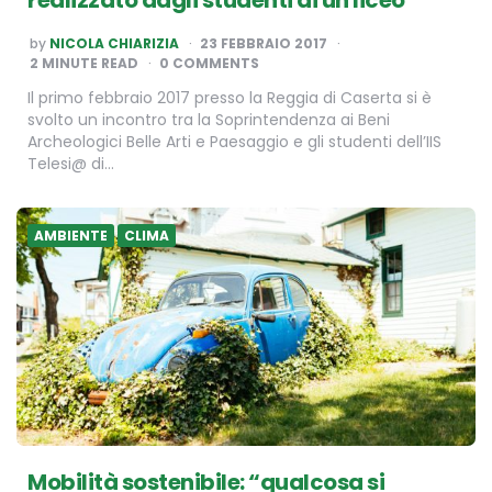
realizzato dagli studenti di un liceo
POSTED
by
NICOLA CHIARIZIA
23 FEBBRAIO 2017
BY
2
MINUTE READ
0 COMMENTS
Il primo febbraio 2017 presso la Reggia di Caserta si è
svolto un incontro tra la Soprintendenza ai Beni
Archeologici Belle Arti e Paesaggio e gli studenti dell’IIS
Telesi@ di…
AMBIENTE
CLIMA
Mobilità sostenibile: “qualcosa si