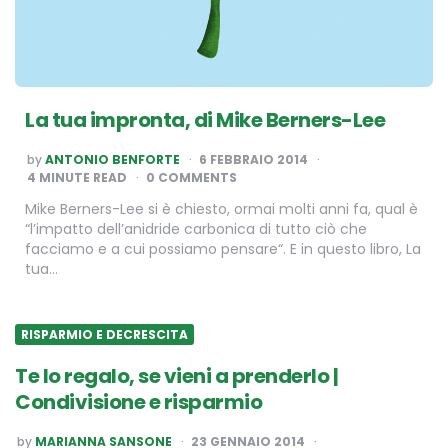
La tua impronta, di Mike Berners-Lee
POSTED
by
ANTONIO BENFORTE
6 FEBBRAIO 2014
BY
4
MINUTE READ
0 COMMENTS
Mike Berners-Lee si è chiesto, ormai molti anni fa, qual è
“l’impatto dell’anidride carbonica di tutto ciò che
facciamo e a cui possiamo pensare“. E in questo libro, La
tua…
RISPARMIO E DECRESCITA
Te lo regalo, se vieni a prenderlo |
Condivisione e risparmio
POSTED
by
MARIANNA SANSONE
23 GENNAIO 2014