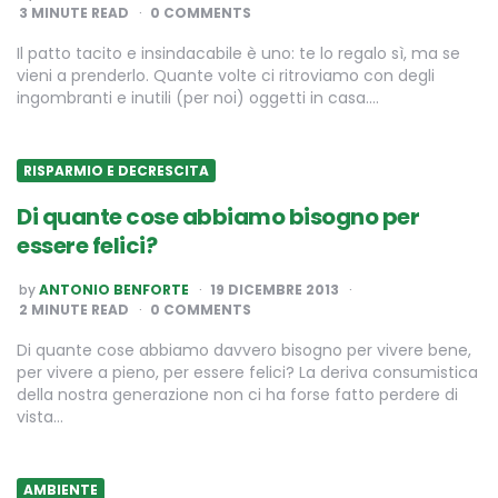
BY
3
MINUTE READ
0 COMMENTS
Il patto tacito e insindacabile è uno: te lo regalo sì, ma se
vieni a prenderlo. Quante volte ci ritroviamo con degli
ingombranti e inutili (per noi) oggetti in casa….
RISPARMIO E DECRESCITA
Di quante cose abbiamo bisogno per
essere felici?
POSTED
by
ANTONIO BENFORTE
19 DICEMBRE 2013
BY
2
MINUTE READ
0 COMMENTS
Di quante cose abbiamo davvero bisogno per vivere bene,
per vivere a pieno, per essere felici? La deriva consumistica
della nostra generazione non ci ha forse fatto perdere di
vista…
AMBIENTE