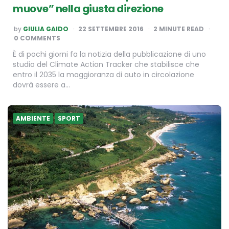
muove” nella giusta direzione
POSTED
by
GIULIA GAIDO
22 SETTEMBRE 2016
2
MINUTE READ
BY
0 COMMENTS
È di pochi giorni fa la notizia della pubblicazione di uno
studio del Climate Action Tracker che stabilisce che
entro il 2035 la maggioranza di auto in circolazione
dovrà essere a…
AMBIENTE
SPORT