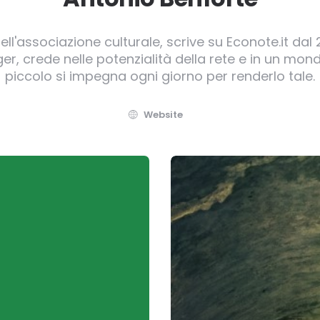
ll'associazione culturale, scrive su Econote.it dal 
, crede nelle potenzialità della rete e in un mond
piccolo si impegna ogni giorno per renderlo tale.
Website