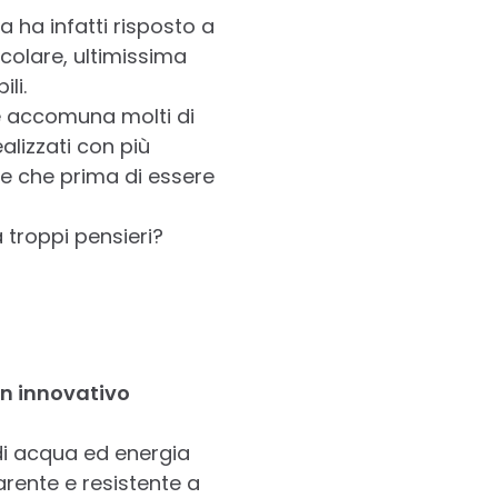
a ha infatti risposto a
icolare, ultimissima
li.
he accomuna molti di
alizzati con più
a e che prima di essere
troppi pensieri?
un innovativo
 di acqua ed energia
rente e resistente a