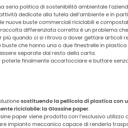
 seria politica di sostenibilità ambientale l’aziend
tività dedicate alla tutela dell’ambiente e in part
elle nuove buste commerciali riciclabili e compostabi
a raccolta differenziata corretta è un problema c
 più quando ci si ritrova a dover gettare articoli re
lle buste che hanno una o due finestrelle in plastic
ssere separate dal resto della carta.
poterle finalmente accartocciare e buttare senza 
oluzione
sostituendo la pellicola di plastica con 
te riciclabile: la Glassine paper
.
lassine paper viene prodotta con l’esclusivo utilizzo
are impianto meccanico capace di renderla traspa