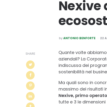
Nexive 
ecosost
POSTED
by
ANTONIO BENFORTE
22 A
BY
Quante volte abbiamo 
SHARE
aziendali? La Corporat
indiscussa dei program
sostenibilità nel busine
Ma quali sono in concr
massimo dei risultati i
Nexive, primo operator
tutte e 3 le dimensioni