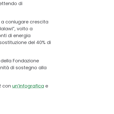
mettendo di
e a coniugare crescita
alawi”, volto a
nti di energia
 sostituzione del 40% di
della Fondazione
ità di sostegno alla
SR con
un’infografica
e