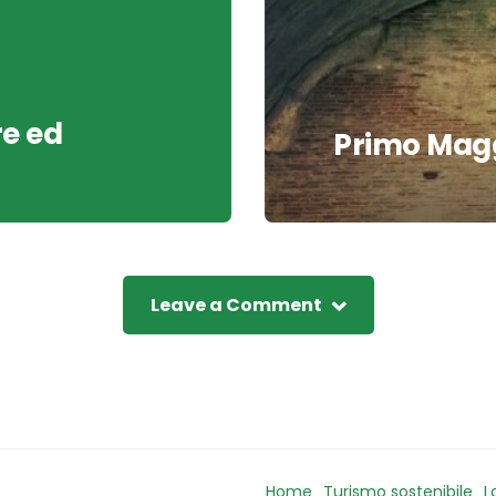
re ed
Primo Magg
Leave a Comment
Home
Turismo sostenibile
L