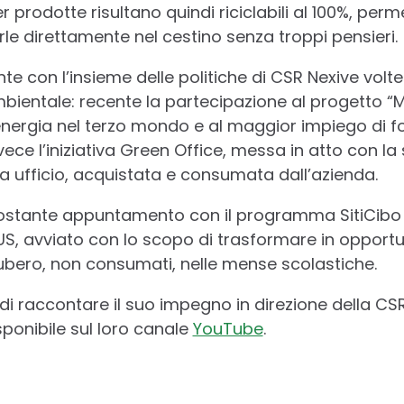
lyer prodotte risultano quindi riciclabili al 100%, per
le direttamente nel cestino senza troppi pensieri.
te con l’insieme delle politiche di CSR Nexive volt
ientale: recente la partecipazione al progetto “M
’energia nel terzo mondo e al maggior impiego di fo
nvece l’iniziativa Green Office, messa in atto con la
 da ufficio, acquistata e consumata dall’azienda.
ostante appuntamento con il programma SitiCibo 
, avviato con lo scopo di trasformare in opportun
subero, non consumati, nelle mense scolastiche.
di raccontare il suo impegno in direzione della C
sponibile sul loro canale
YouTube
.