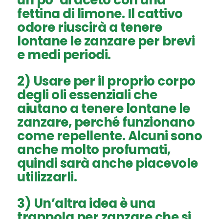
un po’ di aceto con una
fettina di limone. Il cattivo
odore riuscirà a tenere
lontane le zanzare per brevi
e medi periodi.
2) Usare per il proprio corpo
degli
oli essenziali
che
aiutano a tenere lontane le
zanzare, perché funzionano
come repellente. Alcuni sono
anche molto profumati,
quindi sarà anche piacevole
utilizzarli.
3) Un’altra idea è una
trappola per zanzare
che si