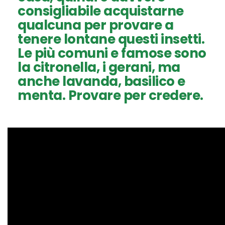
consigliabile acquistarne
qualcuna per provare a
tenere lontane questi insetti.
Le più comuni e famose sono
la citronella, i gerani, ma
anche lavanda, basilico e
menta
. Provare per credere.