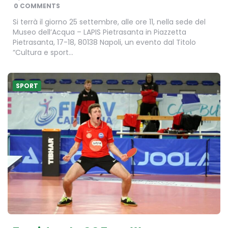
BY
0 COMMENTS
Si terrà il giorno 25 settembre, alle ore 11, nella sede del
Museo dell’Acqua – LAPIS Pietrasanta in Piazzetta
Pietrasanta, 17-18, 80138 Napoli, un evento dal Titolo
“Cultura e sport…
SPORT