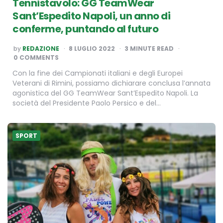
Tennistavolo: GG TeamWear
Sant’Espedito Napoli, un anno di
conferme, puntando al futuro
POSTED
by
REDAZIONE
8 LUGLIO 2022
3
MINUTE READ
BY
0 COMMENTS
Con la fine dei Campionati italiani e degli Europei
Veterani di Rimini, possiamo dichiarare conclusa l’annata
agonistica del GG TeamWear Sant’Espedito Napoli. La
società del Presidente Paolo Persico e del…
SPORT