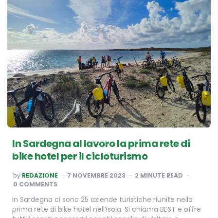
In Sardegna al lavoro la prima rete di
bike hotel per il cicloturismo
POSTED
by
REDAZIONE
7 NOVEMBRE 2023
2
MINUTE READ
BY
0 COMMENTS
In Sardegna ci sono 25 aziende turistiche riunite nella
prima rete di bike hotel nell’isola. Si chiama BEST e offre