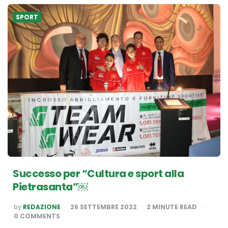
SPORT
Successo per “Cultura e sport alla
Pietrasanta”￼
POSTED
by
REDAZIONE
26 SETTEMBRE 2022
2
MINUTE READ
BY
0 COMMENTS