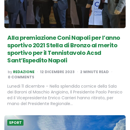
Alla premiazione Coni Napoli per l’anno
sportivo 2021 Stella di Bronzo al merito
sportivo per il Tennistavolo Acsd
Sant’Espedito Napoli
POSTED
by
REDAZIONE
12 DICEMBRE 2023
2
MINUTE READ
BY
0 COMMENTS
Lunedi 11 dicembre – Nella splendida cornice della Sala
dei Baroni al Maschio Angioino, Il Presidente Paolo Persico
ed il Vicepresidente Enrico Carrieri hanno ritirato, per
mano del Presidente Regionale…
SPORT