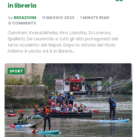
in libreria
POSTED
by
REDAZIONE
11 MAGGIO 2023
1
MINUTE READ
BY
0 COMMENTS
Osimhen, Kvaratskhelia, Kim, Lobotka, Di Lorenzo,
Spalletti, De Laurentiis e tutti gli altri protagonisti del
terzo scudetto del Napoli. Dopo la vittoria del titolo
italiano è uscito ed è in libreria…
SPORT