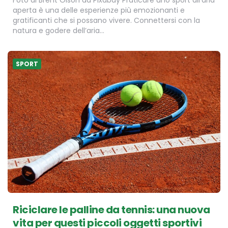
Foto di Brent Olson da Pixabay Praticare uno sport all’aria
aperta è una delle esperienze più emozionanti e
gratificanti che si possano vivere. Connettersi con la
natura e godere dell’aria…
SPORT
Riciclare le palline da tennis: una nuova
vita per questi piccoli oggetti sportivi