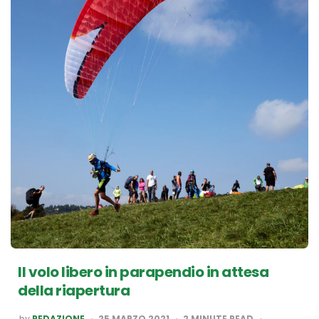
Il volo libero in parapendio in attesa
della riapertura
POSTED
by
REDAZIONE
25 MARZO 2021
2
MINUTE READ