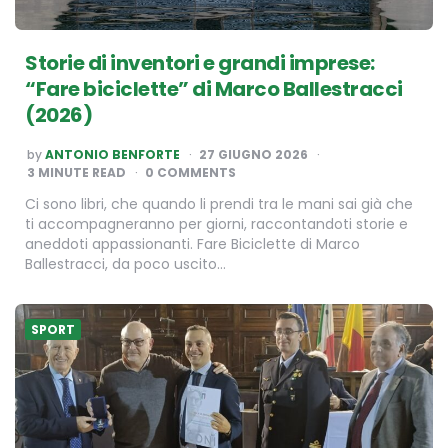
Storie di inventori e grandi imprese:
“Fare biciclette” di Marco Ballestracci
(2026)
POSTED
by
ANTONIO BENFORTE
27 GIUGNO 2026
BY
3
MINUTE READ
0 COMMENTS
Ci sono libri, che quando li prendi tra le mani sai già che
ti accompagneranno per giorni, raccontandoti storie e
aneddoti appassionanti. Fare Biciclette di Marco
Ballestracci, da poco uscito…
SPORT