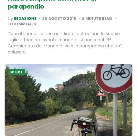
parapendio
POSTED
by
REDAZIONE
20 AGOSTO 2019
2
MINUTE READ
BY
0 COMMENTS
Dopo il successo nei mondiali di deltaplano lo scorso
luglio, il tricolore sventola anche sul podio del 16°
Campionato del Mondo di volo in parapendio che si è
chiuso a…
SPORT