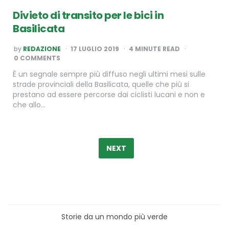
Divieto di transito per le bici in
Basilicata
POSTED
by
REDAZIONE
17 LUGLIO 2019
4
MINUTE READ
BY
0 COMMENTS
È un segnale sempre più diffuso negli ultimi mesi sulle
strade provinciali della Basilicata, quelle che più si
prestano ad essere percorse dai ciclisti lucani e non e
che allo…
Paginazione
degli
NEXT
articoli
Storie da un mondo più verde