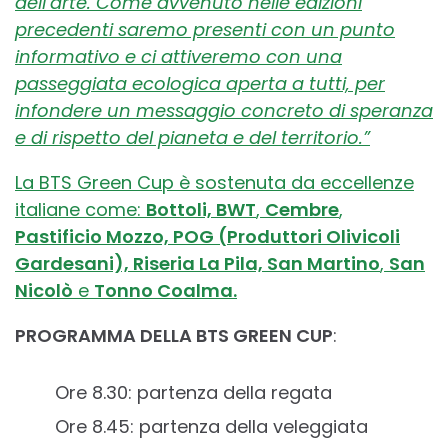
dell’arte. Come avvenuto nelle edizioni
precedenti saremo presenti con un punto
informativo e ci attiveremo con una
passeggiata ecologica aperta a tutti, per
infondere un messaggio concreto di speranza
e di rispetto del pianeta e del territorio.”
La BTS Green Cup è sostenuta da eccellenze
italiane come:
Bottoli, BWT
,
Cembre
,
Pastificio Mozzo, POG (Produttori Olivicoli
Gardesani), Riseria La Pila, San Martino
,
San
Nicolò
e
Tonno Coalma.
PROGRAMMA DELLA BTS GREEN CUP
:
Ore 8.30: partenza della regata
Ore 8.45: partenza della veleggiata