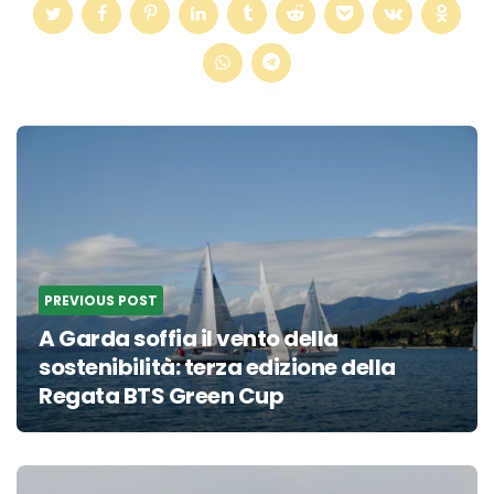
Post
navigation
PREVIOUS POST
A Garda soffia il vento della
sostenibilità: terza edizione della
Regata BTS Green Cup