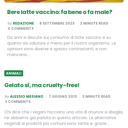
Bere latte vaccino: fa bene o fa male?
POSTED
by
REDAZIONE
8 SETTEMBRE 2023
2
MINUTE READ
BY
0 COMMENTS
Da anni si discute sul consumo di latte vaccino e su
quanto sia salutare o meno per il nostro organismo. Le
opinioni sono diverse e spesso contrastanti, e non
mancano…
ANIMALI
Gelato sì, ma cruelty-free!
POSTED
by
ALESSIO MESIANO
7 GIUGNO 2013
2
MINUTE READ
BY
3 COMMENTS
Chi dice che i vegani facciano una vita di rinunce si sbaglia,
ne abbiamo già parlato in questo articolo. Le alternative
vegetali ai prodotti più comuni sono tante e, grazie…