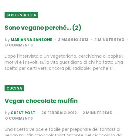
SOSTENIBILITÀ
Sono vegano perché… (2)
POSTED
by
MARIANNA SANSONE
2 MAGGIO 2013
4
MINUTE READ
BY
0 COMMENTS
Dopo l’intervista a un vegetariano, cerchiamo di capire i
motivi e i risvolti sulla vita quotidiana di chi ha fatto una
scelta per certi versi ancora più radicale: perché si…
CUCINA
Vegan chocolate muffin
POSTED
by
GUEST POST
20 FEBBRAIO 2012
2
MINUTE READ
BY
0 COMMENTS
Una ricetta veloce e facile per preparare dei fantastici
vegan muffin “cioccolatosi”! Amante del cioccolato da