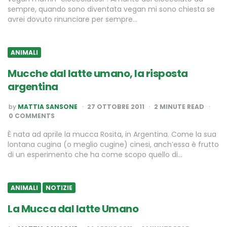
sempre, quando sono diventata vegan mi sono chiesta se
avrei dovuto rinunciare per sempre…
ANIMALI
Mucche dal latte umano, la risposta
argentina
POSTED
by
MATTIA SANSONE
27 OTTOBRE 2011
2
MINUTE READ
BY
0 COMMENTS
È nata ad aprile la mucca Rosita, in Argentina. Come la sua
lontana cugina (o meglio cugine) cinesi, anch’essa è frutto
di un esperimento che ha come scopo quello di…
ANIMALI
NOTIZIE
La Mucca dal latte Umano