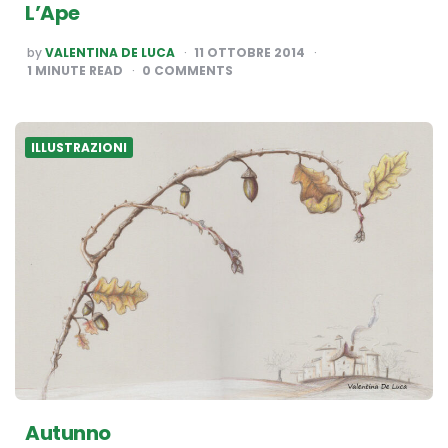
L’Ape
POSTED
by
VALENTINA DE LUCA
11 OTTOBRE 2014
BY
1
MINUTE READ
0 COMMENTS
ILLUSTRAZIONI
Autunno