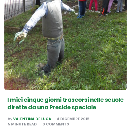
I miei cinque giorni trascorsi nelle scuole
dirette da una Preside speciale
POSTED
by
VALENTINA DE LUCA
4 DICEMBRE 2015
BY
5
MINUTE READ
0 COMMENTS