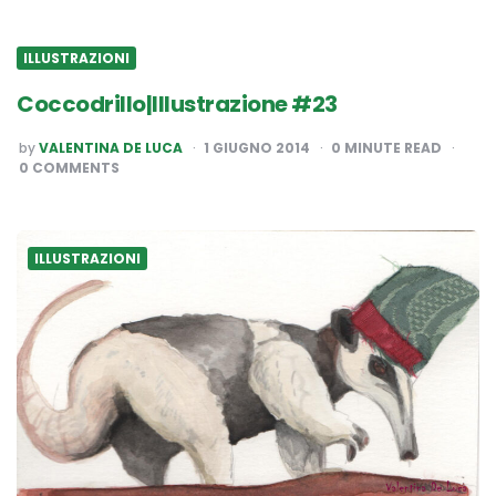
ILLUSTRAZIONI
Coccodrillo|Illustrazione #23
POSTED
by
VALENTINA DE LUCA
1 GIUGNO 2014
0
MINUTE READ
BY
0 COMMENTS
ILLUSTRAZIONI