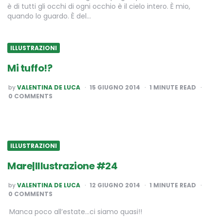
è di tutti gli occhi di ogni occhio è il cielo intero. È mio,
quando lo guardo. È del…
ILLUSTRAZIONI
Mi tuffo!?
POSTED
by
VALENTINA DE LUCA
15 GIUGNO 2014
1
MINUTE READ
BY
0 COMMENTS
ILLUSTRAZIONI
Mare|Illustrazione #24
POSTED
by
VALENTINA DE LUCA
12 GIUGNO 2014
1
MINUTE READ
BY
0 COMMENTS
Manca poco all’estate…ci siamo quasi!!