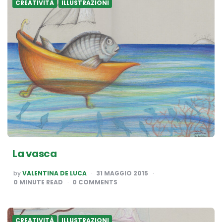
CREATIVITÀ
ILLUSTRAZIONI
La vasca
POSTED
by
VALENTINA DE LUCA
31 MAGGIO 2015
BY
0
MINUTE READ
0 COMMENTS
CREATIVITÀ
ILLUSTRAZIONI