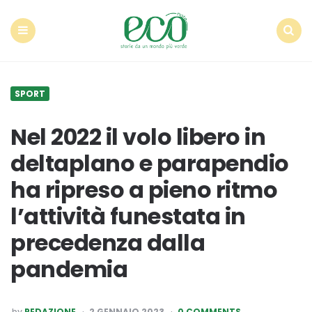
Econote
Menu
Search
SPORT
Nel 2022 il volo libero in
deltaplano e parapendio
ha ripreso a pieno ritmo
l’attività funestata in
precedenza dalla
pandemia
POSTED
by
REDAZIONE
2 GENNAIO 2023
0 COMMENTS