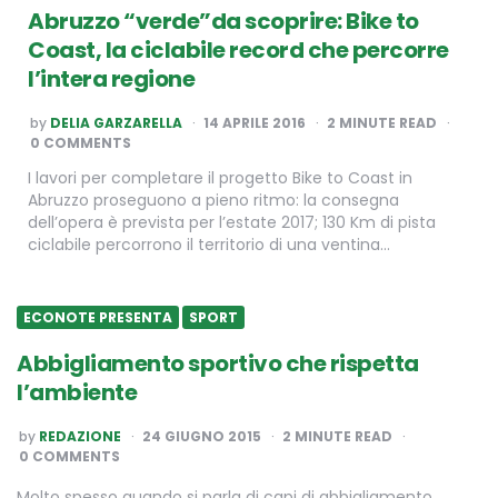
Abruzzo “verde”da scoprire: Bike to
Coast, la ciclabile record che percorre
l’intera regione
POSTED
by
DELIA GARZARELLA
14 APRILE 2016
2
MINUTE READ
BY
0 COMMENTS
I lavori per completare il progetto Bike to Coast in
Abruzzo proseguono a pieno ritmo: la consegna
dell’opera è prevista per l’estate 2017; 130 Km di pista
ciclabile percorrono il territorio di una ventina…
ECONOTE PRESENTA
SPORT
Abbigliamento sportivo che rispetta
l’ambiente
POSTED
by
REDAZIONE
24 GIUGNO 2015
2
MINUTE READ
BY
0 COMMENTS
Molto spesso quando si parla di capi di abbigliamento