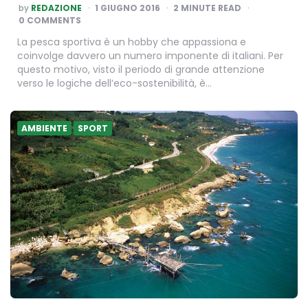
POSTED
by
REDAZIONE
1 GIUGNO 2016
2
MINUTE READ
BY
0 COMMENTS
La pesca sportiva è un hobby che appassiona e
coinvolge davvero un numero imponente di italiani. Per
questo motivo, visto il periodo di grande attenzione
verso le logiche dell’eco-sostenibilità, è…
AMBIENTE
SPORT