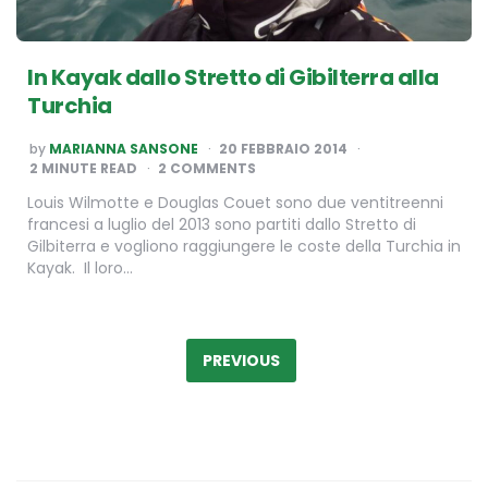
In Kayak dallo Stretto di Gibilterra alla
Turchia
POSTED
by
MARIANNA SANSONE
20 FEBBRAIO 2014
BY
2
MINUTE READ
2 COMMENTS
Louis Wilmotte e Douglas Couet sono due ventitreenni
francesi a luglio del 2013 sono partiti dallo Stretto di
Gilbiterra e vogliono raggiungere le coste della Turchia in
Kayak. Il loro…
Paginazione
degli
PREVIOUS
articoli