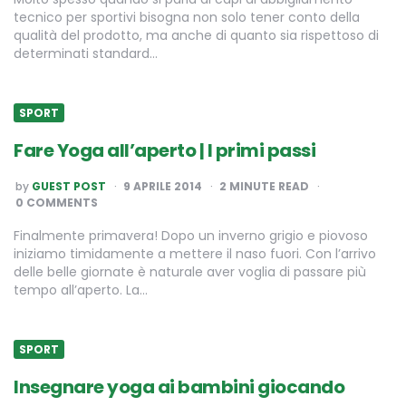
tecnico per sportivi bisogna non solo tener conto della
qualità del prodotto, ma anche di quanto sia rispettoso di
determinati standard…
SPORT
Fare Yoga all’aperto | I primi passi
POSTED
by
GUEST POST
9 APRILE 2014
2
MINUTE READ
BY
0 COMMENTS
Finalmente primavera! Dopo un inverno grigio e piovoso
iniziamo timidamente a mettere il naso fuori. Con l’arrivo
delle belle giornate è naturale aver voglia di passare più
tempo all’aperto. La…
SPORT
Insegnare yoga ai bambini giocando