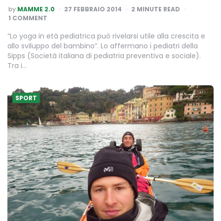
POSTED
by
MAMME 2.0
27 FEBBRAIO 2014
2
MINUTE READ
BY
1 COMMENT
“Lo yoga in età pediatrica può rivelarsi utile alla crescita e
allo sviluppo del bambino”. Lo affermano i pediatri della
Sipps (Società italiana di pediatria preventiva e sociale).
Tra i…
SPORT