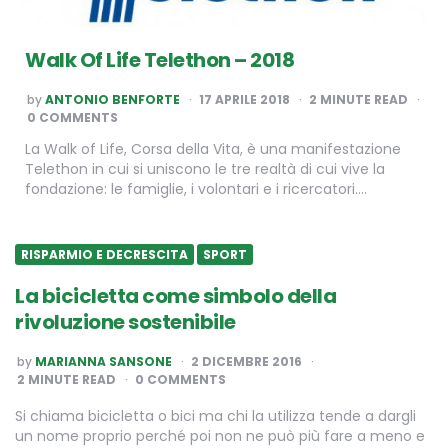
Walk Of Life Telethon – 2018
POSTED
by
ANTONIO BENFORTE
17 APRILE 2018
2
MINUTE READ
BY
0 COMMENTS
La Walk of Life, Corsa della Vita, è una manifestazione
Telethon in cui si uniscono le tre realtà di cui vive la
fondazione: le famiglie, i volontari e i ricercatori….
RISPARMIO E DECRESCITA
SPORT
La bicicletta come simbolo della
rivoluzione sostenibile
POSTED
by
MARIANNA SANSONE
2 DICEMBRE 2016
BY
2
MINUTE READ
0 COMMENTS
Si chiama bicicletta o bici ma chi la utilizza tende a dargli
un nome proprio perché poi non ne può più fare a meno e