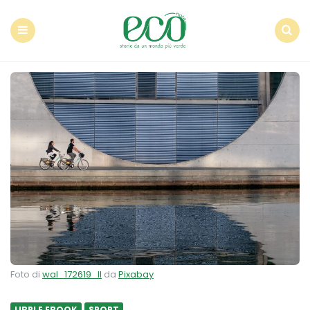
Econote
Menu
Search
Foto di
wal_172619_II
da
Pixabay
LIBRI E EBOOK
SPORT