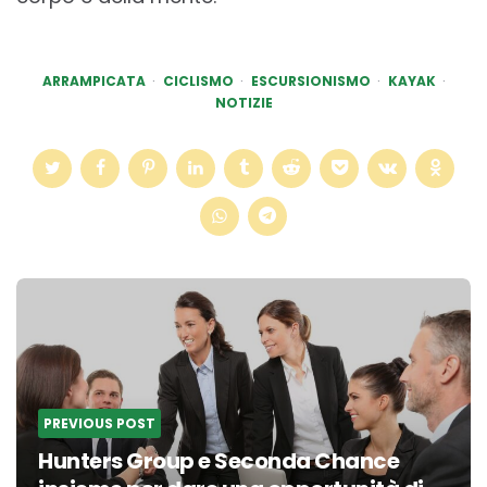
ARRAMPICATA
CICLISMO
ESCURSIONISMO
KAYAK
NOTIZIE
Post
navigation
PREVIOUS POST
Hunters Group e Seconda Chance