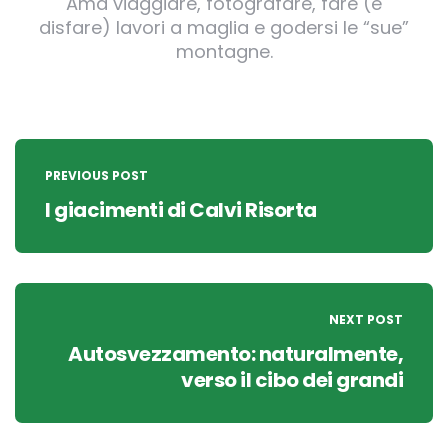
Ama viaggiare, fotografare, fare (e
disfare) lavori a maglia e godersi le “sue”
montagne.
Post
navigation
PREVIOUS POST
I giacimenti di Calvi Risorta
NEXT POST
Autosvezzamento: naturalmente,
verso il cibo dei grandi