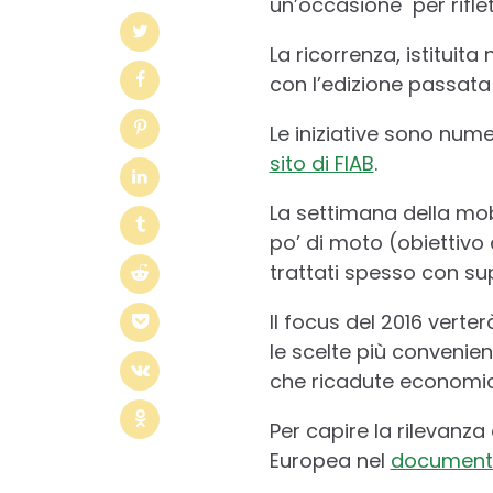
un’occasione per riflet
La ricorrenza, istituit
con l’edizione passata
Le iniziative sono nume
sito di FIAB
.
La settimana della mob
po’ di moto (obiettiv
trattati spesso con supe
Il focus del 2016 verte
le scelte più convenient
che ricadute economiche
Per capire la rilevanza
Europea nel
documento