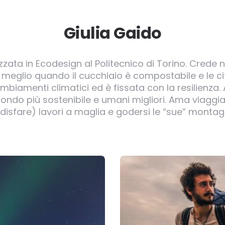
Giulia Gaido
zzata in Ecodesign al Politecnico di Torino. Crede 
”, meglio quando il cucchiaio è compostabile e le ci
ambiamenti climatici ed è fissata con la resilienza.
ndo più sostenibile e umani migliori. Ama viaggia
 disfare) lavori a maglia e godersi le “sue” montag