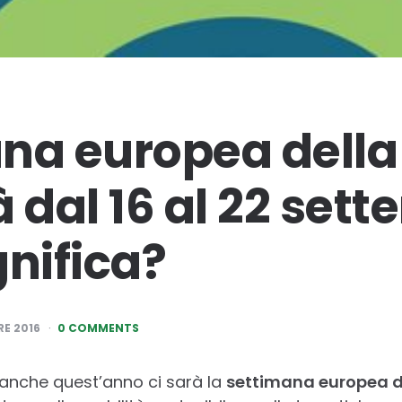
na europea della
 dal 16 al 22 set
gnifica?
E 2016
0 COMMENTS
 anche quest’anno ci sarà la
settimana europea d