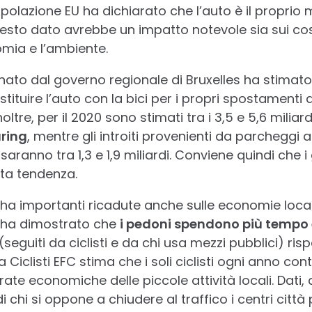
opolazione EU ha dichiarato che l’auto è il proprio
sto dato avrebbe un impatto notevole sia sui costi
omia e l’ambiente.
to dal governo regionale di Bruxelles ha stimato
tituire l’auto con la bici per i propri spostamenti 
oltre, per il 2020 sono stimati tra i 3,5 e 5,6 miliar
aring
, mentre gli introiti provenienti da parchegg
saranno tra 1,3 e 1,9 miliardi. Conviene quindi che
ta tendenza.
 ha importanti ricadute anche sulle economie locali
i ha dimostrato che
i pedoni spendono più tempo 
(seguiti da ciclisti e da chi usa mezzi pubblici) risp
Ciclisti EFC stima che i soli ciclisti ogni anno cont
trate economiche delle piccole attività locali. Dati,
chi si oppone a chiudere al traffico i centri città p