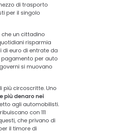
 mezzo di trasporto
 per il singolo
 che un cittadino
quotidiani risparmia
di di euro di entrate da
i a pagamento per auto
 i governi si muovano
 più circoscritte. Uno
e più denaro nei
etto agli automobilisti.
ribuiscano con 111
 questi, che privano di
er il timore di