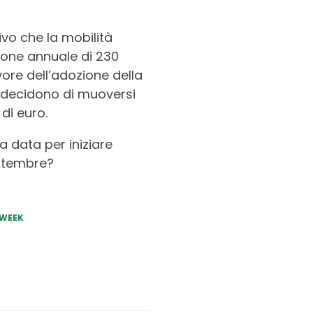
ivo che la mobilità
ione annuale di 230
vore dell’adozione della
he decidono di muoversi
di euro.
a data per iniziare
ettembre?
 WEEK