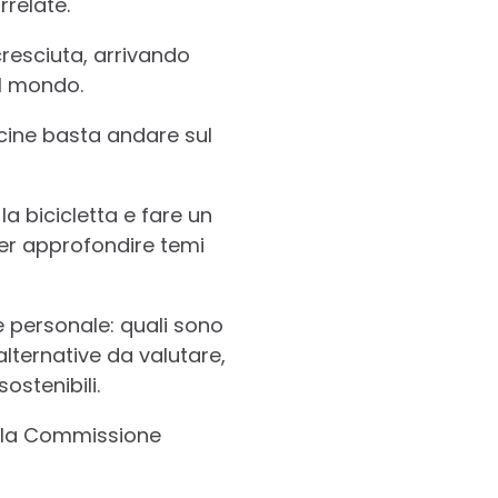
rrelate.
cresciuta, arrivando
el mondo.
icine basta andare sul
a bicicletta e fare un
er approfondire temi
e e personale: quali sono
 alternative da valutare,
ostenibili.
dalla Commissione