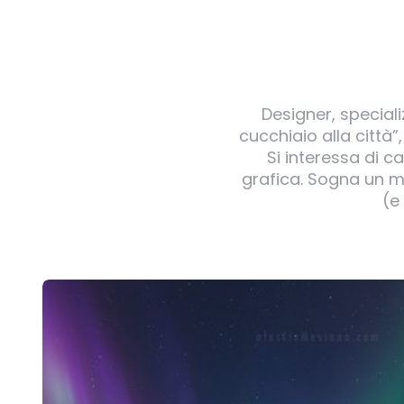
Designer, speciali
cucchiaio alla città
Si interessa di c
grafica. Sogna un mo
(e
Post
navigation