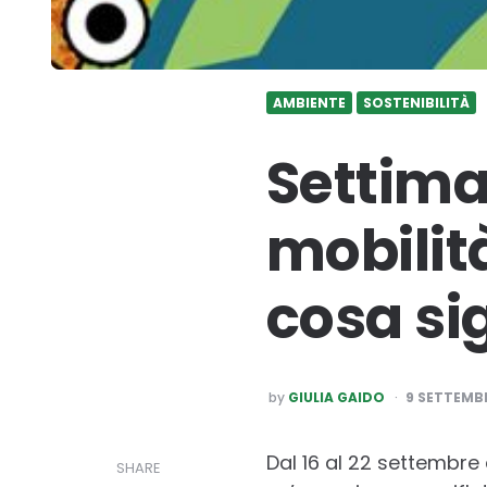
AMBIENTE
SOSTENIBILITÀ
Settima
mobilità
cosa si
POSTED
by
GIULIA GAIDO
9 SETTEMBR
BY
Dal 16 al 22 settembre
SHARE