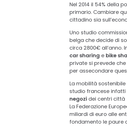
Nel 2014 il 54% della p
primario. Cambiare que
cittadino sia sull’econ
Uno studio commissiona
belga che decide di sos
circa 2800€ all’anno. In
car sharing
e
bike sh
private si prevede che 
per assecondare ques
La mobilità sostenibile
studio francese infatt
negozi
dei centri città 
La Federazione Europea 
miliardi di euro alle en
fondamento le paure di 