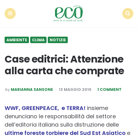
Econote
Menu
Search
AMBIENTE
CLIMA
NOTIZIE
Case editrici: Attenzione
alla carta che comprate
POSTED
by
MARIANNA SANSONE
13 MAGGIO 2010
1 COMMENT
BY
WWF, GREENPEACE, e TERRA!
insieme
denunciano le responsabilità del settore
dell’editoria italiana sulla distruzione delle
ultime foreste torbiere del Sud Est Asiatico
e