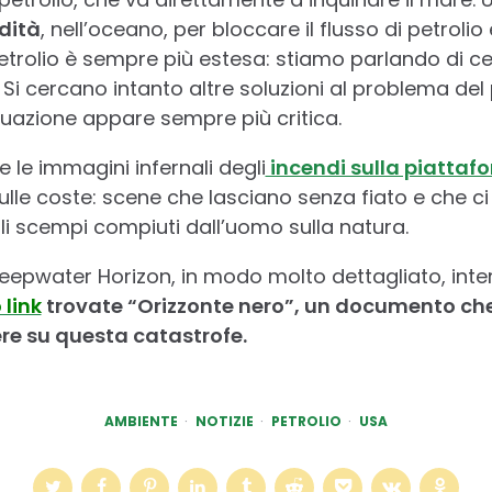
dità
, nell’oceano, per bloccare il flusso di petrolio
petrolio è sempre più estesa: stiamo parlando di cen
Si cercano intanto altre soluzioni al problema del 
tuazione appare sempre più critica.
 le immagini infernali degli
incendi sulla piattaf
ulle coste: scene che lasciano senza fiato e che c
li scempi compiuti dall’uomo sulla natura.
Deepwater Horizon, in modo molto dettagliato, int
 link
trovate “Orizzonte nero”, un documento ch
re su questa catastrofe.
AMBIENTE
NOTIZIE
PETROLIO
USA