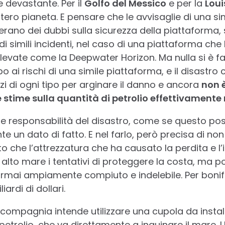
 devastante. Per il
Golfo del Messico
e per la
Loui
tero pianeta. E pensare che le avvisaglie di una si
’erano dei dubbi sulla sicurezza della piattaforma, 
 di simili incidenti, nel caso di una piattaforma che
levate come la Deepwater Horizon. Ma nulla si è fat
o ai rischi di una simile piattaforma, e il disastro 
orzi di ogni tipo per arginare il danno e ancora
non è
e stime sulla quantità di petrolio effettivamente 
 le responsabilità del disastro, come se questo po
 un dato di fatto. E nel farlo, però precisa di non
 che l’attrezzatura che ha causato la perdita e l’
 alto mare i tentativi di proteggere la costa, ma
mai ampiamente compiuto e indelebile. Per bonifica
iardi di dollari.
a compagnia intende utilizzare una cupola da install
 petrolio, che va direttamente a inquinare il mare