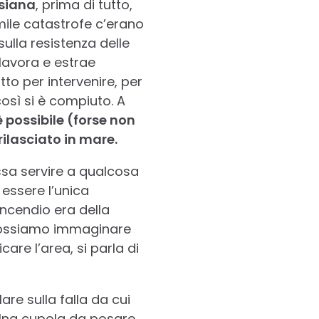
siana
, prima di tutto,
mile catastrofe c’erano
sulla resistenza delle
 lavora e estrae
to per intervenire, per
così si è compiuto. A
 possibile (forse non
rilasciato in mare.
ssa servire a qualcosa
 essere l’unica
incendio era della
 possiamo immaginare
re l’area, si parla di
are sulla falla da cui
. Una cupola da posare