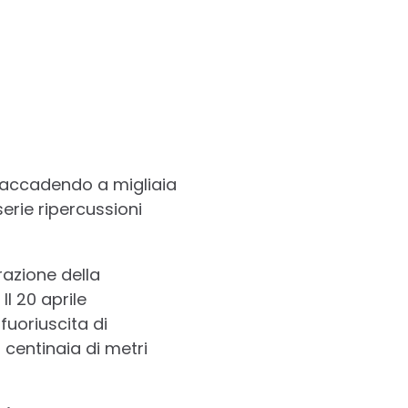
a accadendo a migliaia
erie ripercussioni
razione della
. Il 20 aprile
fuoriuscita di
 centinaia di metri