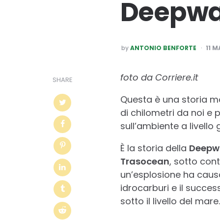
Deepwa
POSTED
by
ANTONIO BENFORTE
11 M
BY
foto da Corriere.it
SHARE
Questa è una storia mo
di chilometri da noi e
sull’ambiente a livello 
È la storia della
Deepwa
Trasocean
, sotto con
un’esplosione ha causat
idrocarburi e il succes
sotto il livello del mare.