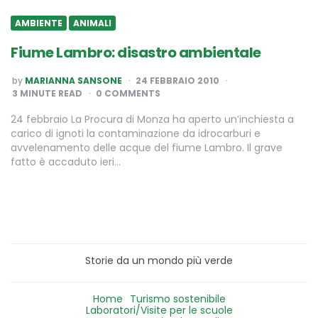
AMBIENTE
ANIMALI
Fiume Lambro: disastro ambientale
POSTED
by
MARIANNA SANSONE
24 FEBBRAIO 2010
BY
3
MINUTE READ
0 COMMENTS
24 febbraio La Procura di Monza ha aperto un’inchiesta a
carico di ignoti la contaminazione da idrocarburi e
avvelenamento delle acque del fiume Lambro. Il grave
fatto è accaduto ieri…
Storie da un mondo più verde
Home
Turismo sostenibile
Laboratori/Visite per le scuole