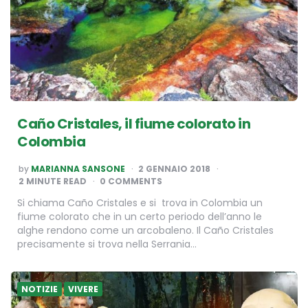
Caño Cristales, il fiume colorato in
Colombia
POSTED
by
MARIANNA SANSONE
2 GENNAIO 2018
BY
2
MINUTE READ
0 COMMENTS
Si chiama Caño Cristales e si trova in Colombia un
fiume colorato che in un certo periodo dell’anno le
alghe rendono come un arcobaleno. Il Caño Cristales
precisamente si trova nella Serrania…
NOTIZIE
VIVERE