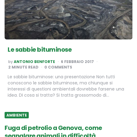
Le sabbie bituminose
POSTED
by
ANTONIO BENFORTE
6 FEBBRAIO 2017
BY
2
MINUTE READ
0 COMMENTS
Le sabbie bituminose: una presentazione Non tutti
conoscono le sabbie bituminose, ma chiunque si
interessi di questioni ambientali dovrebbe farsene una
idea. DI cosa si tratta? Si tratta grossomodo di…
AMBIENTE
Fuga di petrolio a Genova, come
segnalare animali in difficoltà