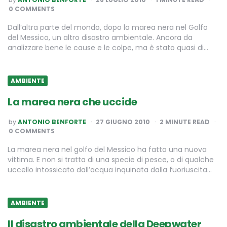
BY
0 COMMENTS
Dall’altra parte del mondo, dopo la marea nera nel Golfo
del Messico, un altro disastro ambientale. Ancora da
analizzare bene le cause e le colpe, ma è stato quasi di…
AMBIENTE
La marea nera che uccide
POSTED
by
ANTONIO BENFORTE
27 GIUGNO 2010
2
MINUTE READ
BY
0 COMMENTS
La marea nera nel golfo del Messico ha fatto una nuova
vittima. E non si tratta di una specie di pesce, o di qualche
uccello intossicato dall’acqua inquinata dalla fuoriuscita…
AMBIENTE
Il disastro ambientale della Deepwater