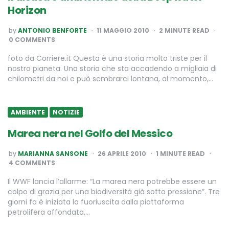
Horizon
POSTED
by
ANTONIO BENFORTE
11 MAGGIO 2010
2
MINUTE READ
BY
0 COMMENTS
foto da Corriere.it Questa è una storia molto triste per il
nostro pianeta. Una storia che sta accadendo a migliaia di
chilometri da noi e può sembrarci lontana, al momento,…
AMBIENTE
NOTIZIE
Marea nera nel Golfo del Messico
POSTED
by
MARIANNA SANSONE
26 APRILE 2010
1
MINUTE READ
BY
4 COMMENTS
Il WWF lancia l’allarme: “La marea nera potrebbe essere un
colpo di grazia per una biodiversità già sotto pressione”. Tre
giorni fa è iniziata la fuoriuscita dalla piattaforma
petrolifera affondata,…