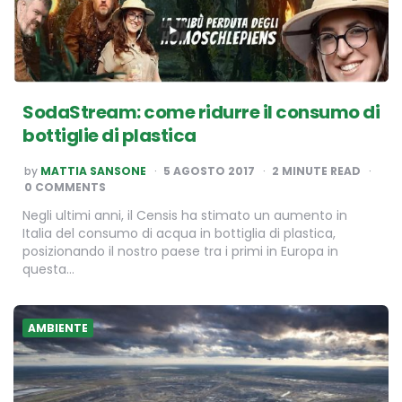
SodaStream: come ridurre il consumo di
bottiglie di plastica
POSTED
by
MATTIA SANSONE
5 AGOSTO 2017
2
MINUTE READ
BY
0 COMMENTS
Negli ultimi anni, il Censis ha stimato un aumento in
Italia del consumo di acqua in bottiglia di plastica,
posizionando il nostro paese tra i primi in Europa in
questa…
AMBIENTE