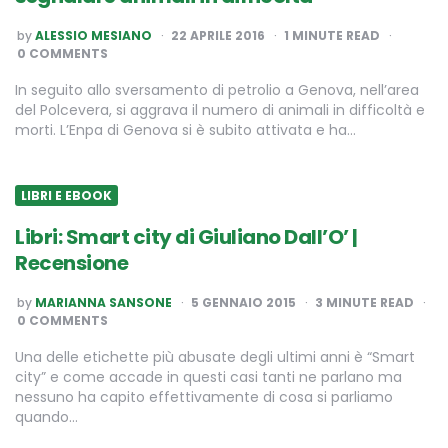
POSTED
by
ALESSIO MESIANO
22 APRILE 2016
1
MINUTE READ
BY
0 COMMENTS
In seguito allo sversamento di petrolio a Genova, nell’area
del Polcevera, si aggrava il numero di animali in difficoltà e
morti. L’Enpa di Genova si è subito attivata e ha…
LIBRI E EBOOK
Libri: Smart city di Giuliano Dall’O’ |
Recensione
POSTED
by
MARIANNA SANSONE
5 GENNAIO 2015
3
MINUTE READ
BY
0 COMMENTS
Una delle etichette più abusate degli ultimi anni è “Smart
city” e come accade in questi casi tanti ne parlano ma
nessuno ha capito effettivamente di cosa si parliamo
quando…