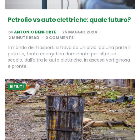
Petrolio vs auto elettriche: quale futuro?
POSTED
by
ANTONIO BENFORTE
25 MAGGIO 2024
BY
2
MINUTE READ
0 COMMENTS
Il mondo dei trasporti si trova ad un bivio: da una parte il
petrolio, fonte energetica dominante per oltre un
secolo, dall’altra le auto elettriche, in ascesa vertiginosa
e pronte…
RIFIUTI