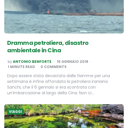
Dramma petroliera, disastro
ambientale in Cina
POSTED
by
ANTONIO BENFORTE
15 GENNAIO 2018
BY
1
MINUTE READ
0 COMMENTS
Dopo essere stata devastata dalle fiamme per una
settimana è infine affondata la petroliera iraniana
Sanchi, che il 6 gennaio si era scontrata con
un’imbarcazione al largo della Cina. Non ci…
VIAGGI