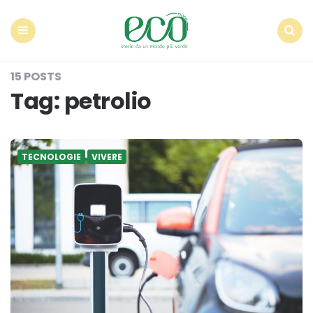
Econote
Menu
Search
15 POSTS
Tag:
petrolio
TECNOLOGIE
VIVERE