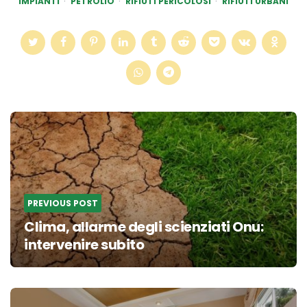
IMPIANTI
PETROLIO
RIFIUTI PERICOLOSI
RIFIUTI URBANI
Post
navigation
PREVIOUS POST
Clima, allarme degli scienziati Onu:
intervenire subito