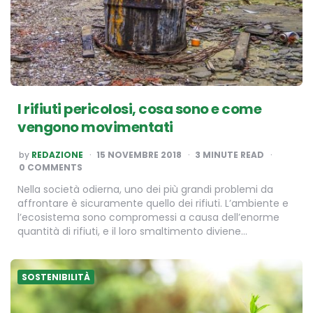
I rifiuti pericolosi, cosa sono e come
vengono movimentati
POSTED
by
REDAZIONE
15 NOVEMBRE 2018
3
MINUTE READ
BY
0 COMMENTS
Nella società odierna, uno dei più grandi problemi da
affrontare è sicuramente quello dei rifiuti. L’ambiente e
l’ecosistema sono compromessi a causa dell’enorme
quantità di rifiuti, e il loro smaltimento diviene…
SOSTENIBILITÀ