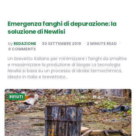
Emergenza fanghi di depurazione: la
soluzione di Newlisi
POSTED
by
REDAZIONE
30 SETTEMBRE 2019
2
MINUTE READ
BY
0 COMMENTS
Un brevetto Italiano per minimizzare i fanghi da smaltire
e massimizzare la produzione di biogas La tecnologia
Newlisi si basa su un processo di idrolisi termochimica,
ideato in Italia e brevettato…
RIFIUTI