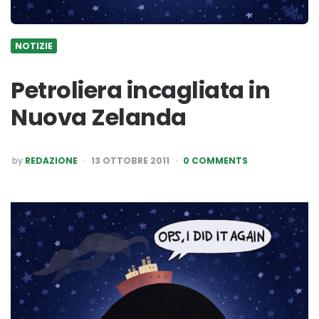
NOTIZIE
Petroliera incagliata in
Nuova Zelanda
POSTED
by
REDAZIONE
13 OTTOBRE 2011
0 COMMENTS
BY