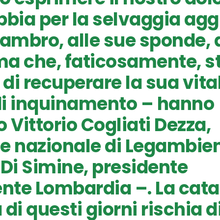
bbia per la selvaggia ag
Lambro, alle sue sponde, a
ma che, faticosamente, s
di recuperare la sua vita
di inquinamento – hanno
 Vittorio Cogliati Dezza,
e nazionale di Legambien
i Simine, presidente
te Lombardia –. La cata
di questi giorni rischia d