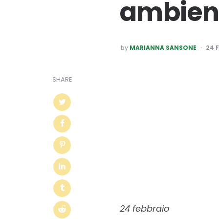
ambien
POSTED
by
MARIANNA SANSONE
24 
BY
SHARE
24 febbraio