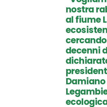
nostra ra
al fiume 
ecosiste
cercando 
decenni 
dichiarato
president
Damiano D
Legambien
ecologica 