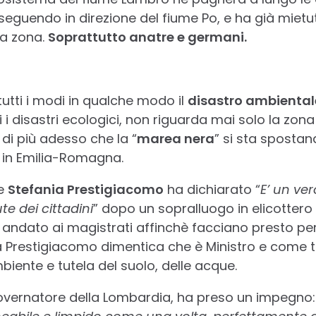
eguendo in direzione del fiume Po, e ha già mietuto
la zona.
Soprattutto anatre e germani.
 tutti i modi in qualche modo il
disastro ambienta
i i disastri ecologici, non riguarda mai solo la zon
di più adesso che la “
marea nera
” si sta spostan
in Emilia-Romagna.
te
Stefania Prestigiacomo
ha dichiarato “
E’ un ve
te dei cittadini
” dopo un sopralluogo in elicottero 
è andato ai magistrati affinchè facciano presto pe
la Prestigiacomo dimentica che è Ministro e come t
iente e tutela del suolo, delle acque.
overnatore della Lombardia, ha preso un impegno: