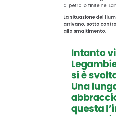
di petrolio finite nel L
La situazione del fium
arrivano, sotto contro
allo smaltimento.
Intanto v
Legambie
si è svol
Una lunga
abbraccio
questa l’