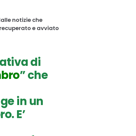
alle notizie che
à recuperato e avviato
ativa di
mbro
” che
ge in un
o. E’