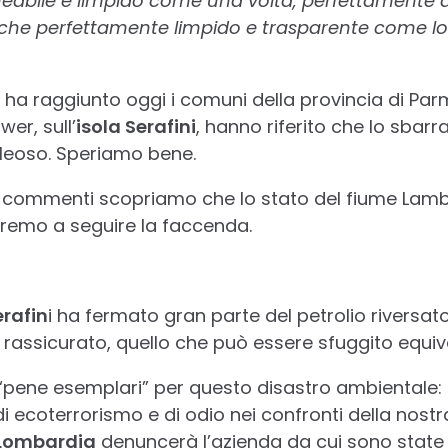
eabile e limpido come una volta, perfettamente ab
che perfettamente limpido e trasparente come lo r
, ha raggiunto oggi i comuni della provincia di Parma
er, sull’
isola Serafini
, hanno riferito che lo sbar
 oleoso. Speriamo bene.
ri commenti scopriamo che lo stato del fiume Lambr
remo a seguire la faccenda.
erafin
i ha fermato gran parte del petrolio riversat
 rassicurato, quello che può essere sfuggito equiv
pene esemplari” per questo disastro ambientale: si
i ecoterrorismo e di odio nei confronti della nostr
Lombardia
denuncerà l’azienda da cui sono state 