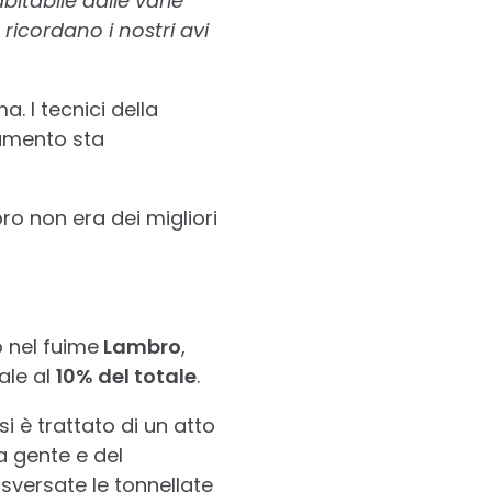
itabile dalle varie
icordano i nostri avi
. I tecnici della
ramento sta
o non era dei migliori
o nel fuime
Lambro
,
ale al
10% del totale
.
 è trattato di un atto
a gente e del
sversate le tonnellate