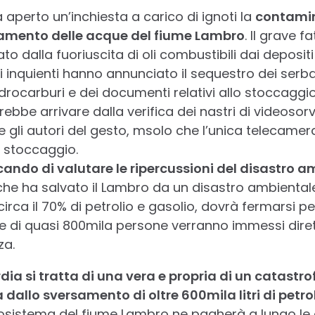
aperto un’inchiesta a carico di ignoti la
contami
namento delle acque del fiume Lambro
. Il grave f
o dalla fuoriuscita di oli combustibili dai deposit
 Gli inquienti hanno annunciato il sequestro dei serb
 idrocarburi e dei documenti relativi allo stoccaggi
rebbe arrivare dalla verifica dei nastri di videosorv
 gli autori del gesto, msolo che l’unica telecamera
i stoccaggio.
cando di valutare le ripercussioni del disastro 
he ha salvato il Lambro da un disastro ambiental
rca il 70% di petrolio e gasolio, dovrà fermarsi per
re di quasi 800mila persone verranno immessi dire
za.
ia si tratta di una vera e propria di un catastr
dallo sversamento di oltre 600mila litri di petro
osistema del fiume Lambro ne pagherà a lungo le