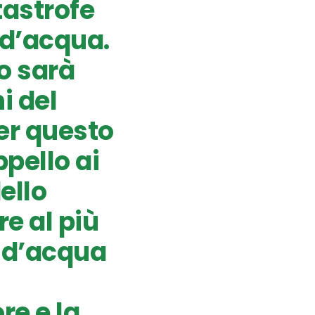
tastrofe
 d’acqua.
o sarà
i del
per questo
pello ai
ello
re al più
o d’acqua
re e la