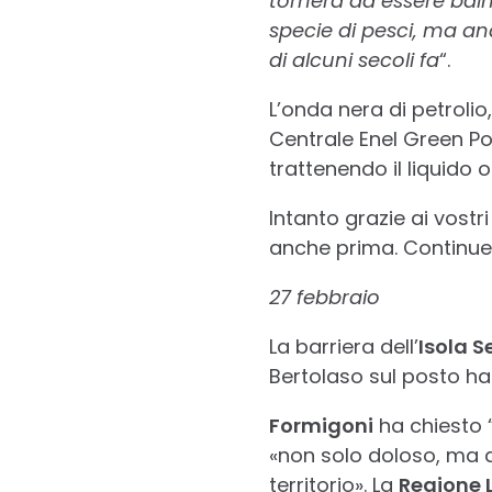
tornerà ad essere baln
specie di pesci, ma an
di alcuni secoli fa
“.
L’onda nera di petrolio
Centrale Enel Green Pow
trattenendo il liquido
Intanto grazie ai vost
anche prima. Continue
27 febbraio
La barriera dell’
Isola S
Bertolaso sul posto ha
Formigoni
ha chiesto “
«non solo doloso, ma d
territorio». La
Regione 