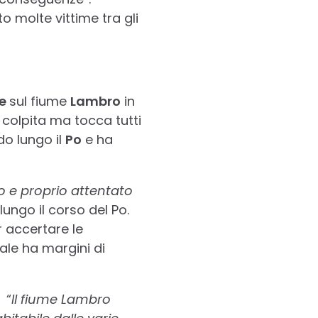
 molte vittime tra gli
le
sul fiume
Lambro
in
a colpita ma tocca tutti
do lungo il
Po
e ha
ro e proprio attentato
lungo il corso del Po.
r accertare le
ale ha margini di
 “
Il fiume Lambro