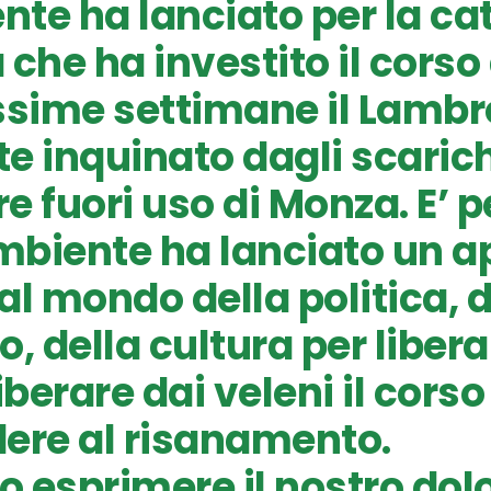
te ha lanciato per la ca
 che ha investito il corso
ssime settimane il Lambr
e inquinato dagli scarich
e fuori uso di Monza. E’ 
biente ha lanciato un ap
 al mondo della politica, d
, della cultura per libera
iberare dai veleni il cors
ere al risanamento.
 esprimere il nostro dolo