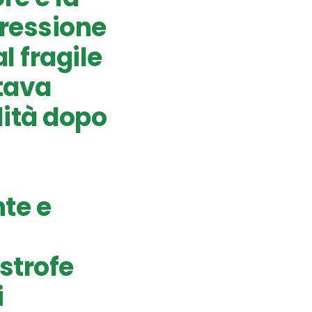
gressione
l fragile
tava
lità dopo
te e
strofe
i