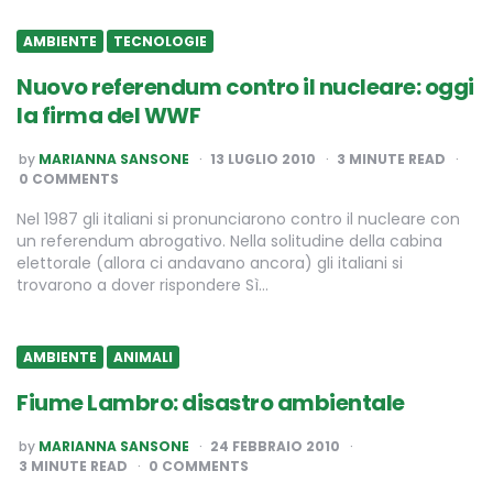
AMBIENTE
TECNOLOGIE
Nuovo referendum contro il nucleare: oggi
la firma del WWF
POSTED
by
MARIANNA SANSONE
13 LUGLIO 2010
3
MINUTE READ
BY
0 COMMENTS
Nel 1987 gli italiani si pronunciarono contro il nucleare con
un referendum abrogativo. Nella solitudine della cabina
elettorale (allora ci andavano ancora) gli italiani si
trovarono a dover rispondere Sì…
AMBIENTE
ANIMALI
Fiume Lambro: disastro ambientale
POSTED
by
MARIANNA SANSONE
24 FEBBRAIO 2010
BY
3
MINUTE READ
0 COMMENTS