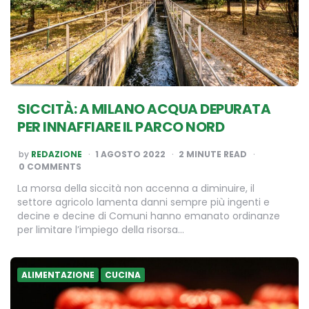
SICCITÀ: A MILANO ACQUA DEPURATA
PER INNAFFIARE IL PARCO NORD
POSTED
by
REDAZIONE
1 AGOSTO 2022
2
MINUTE READ
BY
0 COMMENTS
La morsa della siccità non accenna a diminuire, il
settore agricolo lamenta danni sempre più ingenti e
decine e decine di Comuni hanno emanato ordinanze
per limitare l’impiego della risorsa…
ALIMENTAZIONE
CUCINA