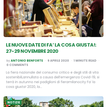
LE NUOVE DATE DI FA’ LA COSA GIUSTA!:
27-29 NOVEMBRE 2020
POSTED
by
ANTONIO BENFORTE
9 APRILE 2020
1
MINUTE READ
BY
0 COMMENTS
La fiera nazionale del consumo critico e degli stili di vita
sostenibili,annullata a causa dell’emergenza Covid-19, si
terrà in autunno nei padiglioni di fieramilanocity Fa’ la
cosa giusta! 2020, la…
NOTIZIE