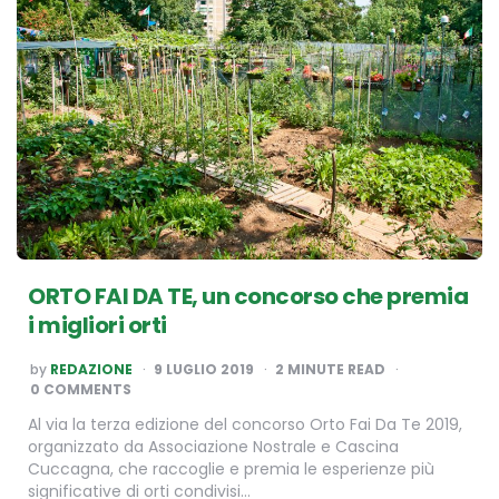
ORTO FAI DA TE, un concorso che premia
i migliori orti
POSTED
by
REDAZIONE
9 LUGLIO 2019
2
MINUTE READ
BY
0 COMMENTS
Al via la terza edizione del concorso Orto Fai Da Te 2019,
organizzato da Associazione Nostrale e Cascina
Cuccagna, che raccoglie e premia le esperienze più
significative di orti condivisi…