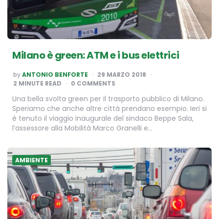
Milano è green: ATM e i bus elettrici
POSTED
by
ANTONIO BENFORTE
29 MARZO 2018
BY
2
MINUTE READ
0 COMMENTS
Una bella svolta green per il trasporto pubblico di Milano.
Speriamo che anche altre città prendano esempio. Ieri si
è tenuto il viaggio inaugurale del sindaco Beppe Sala,
l’assessore alla Mobilità Marco Granelli e…
AMBIENTE