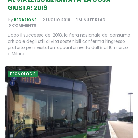
GIUSTA! 2019
POSTED
by
REDAZIONE
2 LUGLIO 2018
1
MINUTE READ
BY
0 COMMENTS
Dopo il successo del 2018, la fiera nazionale del consumo
critico e degli stili di vita sostenibili conferma l’ingresso
gratuito per i visitatori: appuntamento dall’8 al 10 marzo
a Milano…
TECNOLOGIE