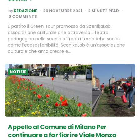
POSTED
by
REDAZIONE
23 NOVEMBRE 2021
2
MINUTE READ
BY
0 COMMENTS
È partito il Green Tour promosso da ScenikaLab,
associazione culturale che attraverso il teatro
pedagogico nelle scuole affronta tematiche sociali
come l’ecosostenibilità. ScenikaLab è un’associazione
culturale che ama creare e…
NOTIZIE
Appello al Comune di Milano Per
continuare a far fiorire Viale Monza