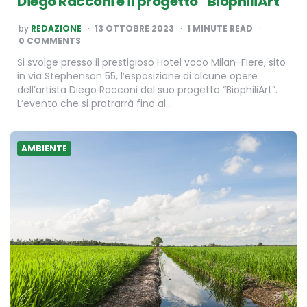
Diego Racconi e il progetto “BiophiliArt”
POSTED
by
REDAZIONE
13 OTTOBRE 2023
1
MINUTE READ
BY
0 COMMENTS
Si svolge presso il prestigioso Hotel voco Milan-Fiere, sito
in via Stephenson 55, l’esposizione di alcune opere
dell’artista Diego Racconi del suo progetto “BiophiliArt”.
L’evento che si protrarrà fino al…
AMBIENTE