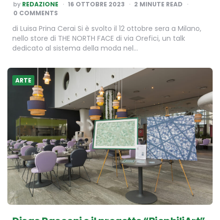
POSTED
by
REDAZIONE
16 OTTOBRE 2023
2
MINUTE READ
BY
0 COMMENTS
di Luisa Prina Cerai Si è svolto il 12 ottobre sera a Milano,
nello store di THE NORTH FACE di via Orefici, un talk
dedicato al sistema della moda nel…
ARTE