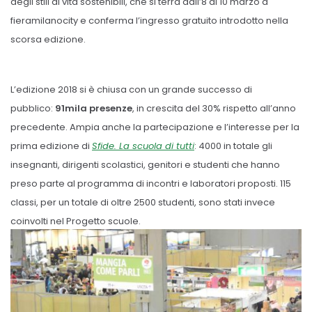
degli stili di vita sostenibili, che si terrà dall’8 al 10 marzo a
fieramilanocity e conferma l’ingresso gratuito introdotto nella
scorsa edizione.
L’edizione 2018 si è chiusa con un grande successo di
pubblico:
91mila presenze
, in crescita del 30% rispetto all’anno
precedente. Ampia anche la partecipazione e l’interesse per la
prima edizione di
Sfide. La scuola di tutti
: 4000 in totale gli
insegnanti, dirigenti scolastici, genitori e studenti che hanno
preso parte al programma di incontri e laboratori proposti. 115
classi, per un totale di oltre 2500 studenti, sono stati invece
coinvolti nel Progetto scuole.