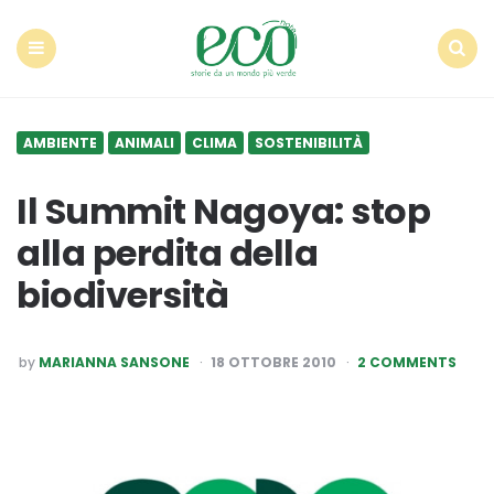
Econote
Menu
Search
AMBIENTE
ANIMALI
CLIMA
SOSTENIBILITÀ
Il Summit Nagoya: stop
alla perdita della
biodiversità
POSTED
by
MARIANNA SANSONE
18 OTTOBRE 2010
2 COMMENTS
BY