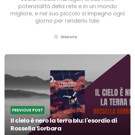
potenzialità della rete e in un mondo
migliore, e nel suo piccolo si impegna ogni
giorno per renderlo tale.
Website
Post
navigation
PREVIOUS POST
Il cielo è nero la terra blu: l'esordio di
Rossella Sorbara