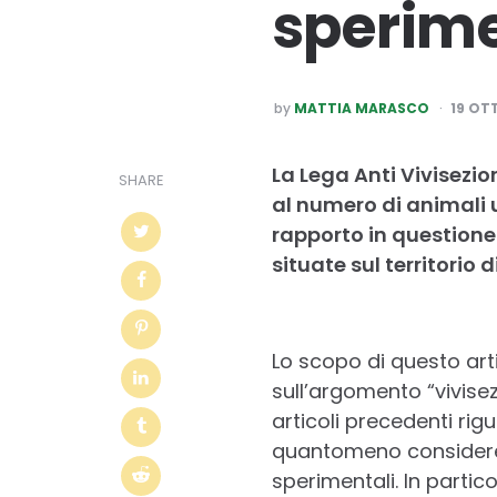
sperim
POSTED
by
MATTIA MARASCO
19 OT
BY
La Lega Anti Vivisezio
SHARE
al numero di animali ut
rapporto in questione 
situate sul territorio 
Lo scopo di questo arti
sull’argomento “vivise
articoli precedenti ri
quantomeno considerevo
sperimentali. In partico