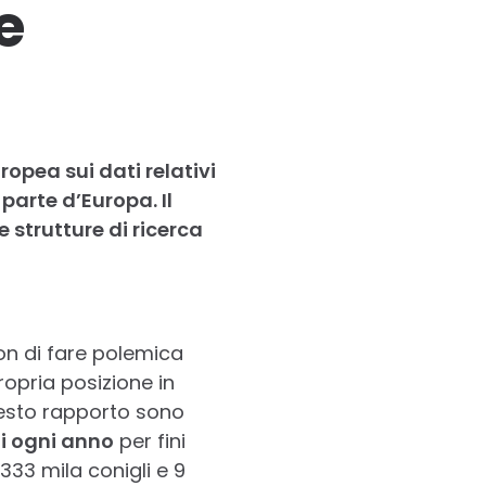
e
opea sui dati relativi
 parte d’Europa. Il
 strutture di ricerca
non di fare polemica
opria posizione in
uesto rapporto sono
ati ogni anno
per fini
 333 mila conigli e 9