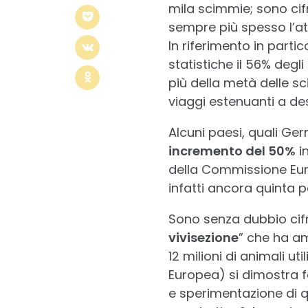
mila scimmie; sono cif
sempre più spesso l’at
In riferimento in partic
statistiche il 56% degl
più della metà delle s
viaggi estenuanti a des
Alcuni paesi, quali Ge
incremento del 50%
in
della Commissione Eur
infatti ancora quinta p
Sono senza dubbio cifre
vivisezione
” che ha am
12 milioni di animali u
Europea) si dimostra fo
e sperimentazione di q