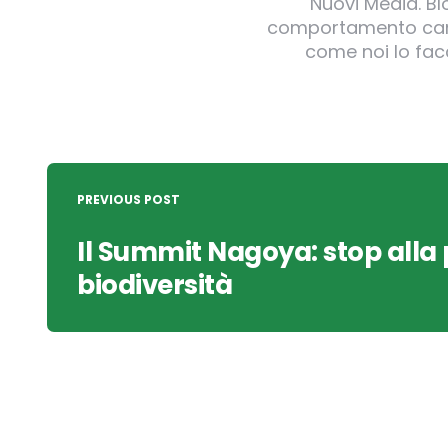
Nuovi Media. B
comportamento canin
come noi lo facc
Post
navigation
PREVIOUS POST
Il Summit Nagoya: stop alla 
biodiversità