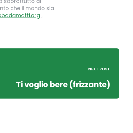
 soprattutto di
nto che il mondo sia
obadamatti.org
,
NEXT POST
Ti voglio bere (frizzante)