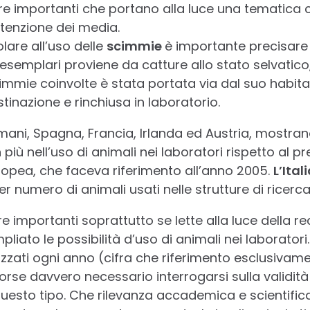
re importanti che portano alla luce una tematica 
tenzione dei media.
olare all’uso delle
scimmie
è importante precisare
i esemplari proviene da catture allo stato selvatico
cimmie coinvolte è stata portata via dal suo habita
tinazione e rinchiusa in laboratorio.
rmani, Spagna, Francia, Irlanda ed Austria, mostran
 più nell’uso di animali nei laboratori rispetto al
opea, che faceva riferimento all’anno 2005.
L’Ital
er numero di animali usati nelle strutture di ricerca
 importanti soprattutto se lette alla luce della re
pliato le possibilità d’uso di animali nei laboratori
tilizzati ogni anno (cifra che riferimento esclusivam
rse davvero necessario interrogarsi sulla validità 
uesto tipo. Che rilevanza accademica e scientific