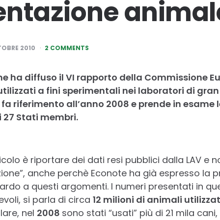
entazione animal
TOBRE 2010
2 COMMENTS
ne ha diffuso il VI rapporto della Commissione Eur
ilizzati a fini sperimentali nei laboratori di gran
fa riferimento all’anno 2008 e prende in esame le
di 27 Stati membri.
colo è riportare dei dati resi pubblici dalla LAV e 
zione”, anche perchè Econote ha già espresso la pr
guardo a questi argomenti. I numeri presentati in q
li, si parla di circa
12 milioni di animali utilizz
lare, nel
2008
sono stati “usati” più di 21 mila cani,