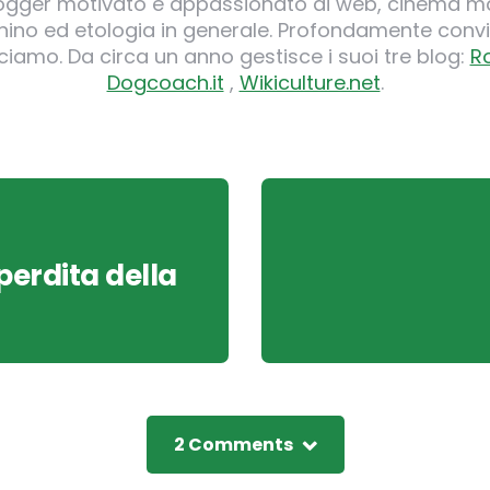
logger motivato e appassionato di web, cinema ma
o ed etologia in generale. Profondamente convi
iamo. Da circa un anno gestisce i suoi tre blog:
R
Dogcoach.it
,
Wikiculture.net
.
perdita della
2 Comments