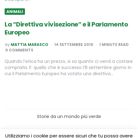
ANIMALI
La “Direttiva vivisezione” e il Parlamento
Europeo
POSTED
by
MATTIA MARASCO
14 SETTEMBRE 2010
1
MINUTE READ
BY
0 COMMENTS
Quando l’etica ha un prezzo, si sa quanto ci verrà a costare
comprarla. E’ quello che è successo l’8 settembre giorno in
cui il Parlamento Europeo ha votato una direttiva…
Storie da un mondo più verde
Home
Turismo sostenibile
Utilizziamo i cookie per essere sicuri che tu possa avere