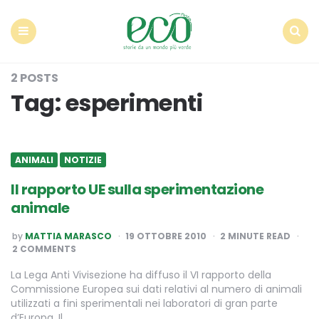
Econote
Menu
Search
2 POSTS
Tag:
esperimenti
ANIMALI
NOTIZIE
Il rapporto UE sulla sperimentazione
animale
POSTED
by
MATTIA MARASCO
19 OTTOBRE 2010
2
MINUTE READ
BY
2 COMMENTS
La Lega Anti Vivisezione ha diffuso il VI rapporto della
Commissione Europea sui dati relativi al numero di animali
utilizzati a fini sperimentali nei laboratori di gran parte
d’Europa. Il…