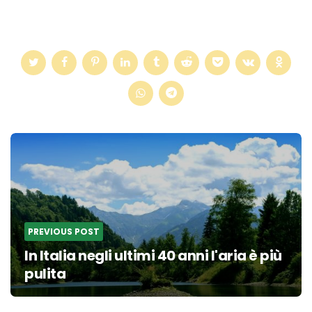
Post
navigation
PREVIOUS POST
In Italia negli ultimi 40 anni l'aria è più
pulita