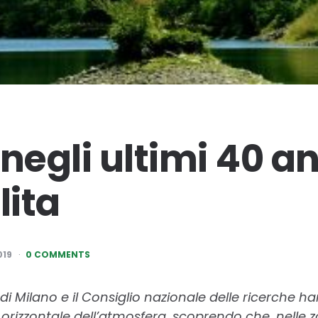
a negli ultimi 40 an
lita
019
0 COMMENTS
i di Milano e il Consiglio nazionale delle ricerche h
tà orizzontale dell’atmosfera, scoprendo che, nelle 