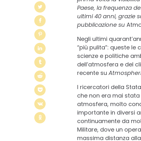
Paese, la frequenza dei
ultimi 40 anni, grazie
pubblicazione su
Atmo
Negli ultimi quarant’ann
“più pulita”: queste le
scienze e politiche ambi
dell’atmosfera e del cl
recente su
Atmospheri
I ricercatori della Sta
che non era mai stata st
atmosfera, molto condiz
importante in diversi a
continuamente da molti
Militare, dove un opera
massima distanza alla q