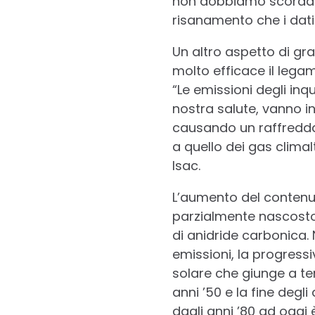
non dobbiamo scordare 
risanamento che i dati
Un altro aspetto di gr
molto efficace il legam
“Le emissioni degli in
nostra salute, vanno in
causando un raffredda
a quello dei gas clima
Isac.
L’aumento del contenuto
parzialmente nascosto
di anidride carbonica. 
emissioni, la progress
solare che giunge a ter
anni ’50 e la fine deg
dagli anni ’80 ad oggi