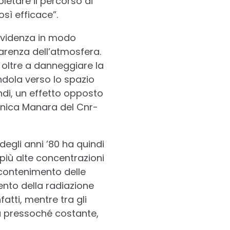
etare il percorso di
sì efficace”.
 evidenza in modo
parenza dell’atmosfera.
 oltre a danneggiare la
endola verso lo spazio
di, un effetto opposto
ronica Manara del Cnr-
degli anni ’80 ha quindi
iù alte concentrazioni
i contenimento delle
ento della radiazione
atti, mentre tra gli
ta pressoché costante,