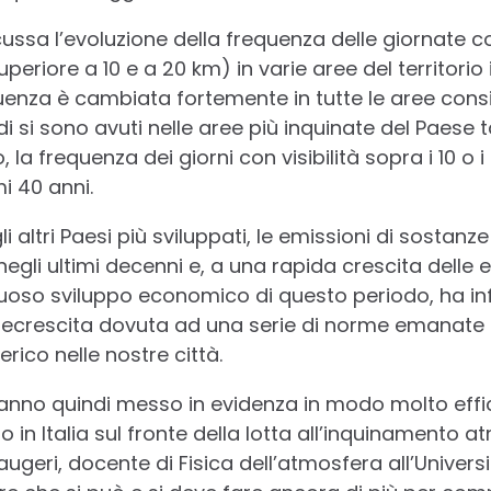
scussa l’evoluzione della frequenza delle giornate 
uperiore a 10 e a 20 km) in varie aree del territorio
uenza è cambiata fortemente in tutte le aree consi
 si sono avuti nelle aree più inquinate del Paese t
la frequenza dei giorni con visibilità sopra i 10 o 
i 40 anni.
li altri Paesi più sviluppati, le emissioni di sostanz
li ultimi decenni e, a una rapida crescita delle em
tuoso sviluppo economico di questo periodo, ha inf
decrescita dovuta ad una serie di norme emanate 
ico nelle nostre città.
 hanno quindi messo in evidenza in modo molto effi
 in Italia sul fronte della lotta all’inquinamento a
eri, docente di Fisica dell’atmosfera all’Universit