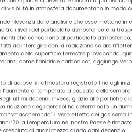
che si può e si deve fare ancora di più per compl
 di visibilità in atmosfera documentano in modo co
ande rilevanza delle analisi è che esse mettono in
e tra i livelli del particolato atmosferico e la tras
quinanti che concorrono al particolato atmosferico,
fatti ad interagire con la radiazione solare riflett
mento della superficie terrestre provocando, quin
lteranti, come l’anidride carbonica”, aggiunge Ve
 di aerosol in atmosfera registrato fino agli inizi 
 l’aumento di temperatura causato delle sempre p
Negli ultimi decenni, invece, grazie alle politiche d
iva riduzione degli aerosol ha determinato un aum
ra “smascherando” il vero effetto dei gas serra. Inf
li anni ’70 la temperatura nel nostro Paese è rimas
 è cresciuta di quasi mezzo grado ogni decennio.