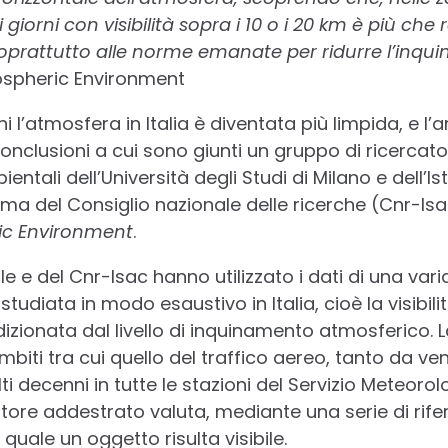
 giorni con visibilità sopra i 10 o i 20 km è più che
 soprattutto alle norme emanate per ridurre l’inqu
spheric Environment
i l’atmosfera in Italia è diventata più limpida, e l’
 conclusioni a cui sono giunti un gruppo di ricercato
entali dell’Università degli Studi di Milano e dell’Is
ima del Consiglio nazionale delle ricerche (Cnr-Isa
c Environment
.
tale e del Cnr-Isac hanno utilizzato i dati di una va
udiata in modo esaustivo in Italia, cioè la visibilit
ionata dal livello di inquinamento atmosferico. La 
mbiti tra cui quello del traffico aereo, tanto da v
 decenni in tutte le stazioni del Servizio Meteorol
tore addestrato valuta, mediante una serie di rifer
uale un oggetto risulta visibile.