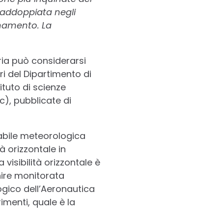
 raddoppiata negli
inamento. La
aria può considerarsi
ri del Dipartimento di
tituto di scienze
c), pubblicate di
riabile meteorologica
à orizzontale in
visibilità orizzontale è
enire monitorata
ogico dell’Aeronautica
imenti, quale è la