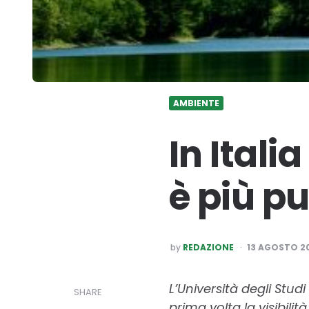
AMBIENTE
In Itali
è più pu
POSTED
by
REDAZIONE
13 AGOSTO 2
BY
L’Università degli Stud
SHARE
prima volta la visibili