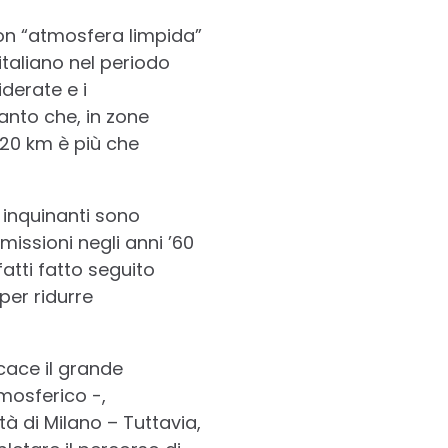
con “atmosfera limpida”
 italiano nel periodo
derate e i
anto che, in zone
i 20 km è più che
e inquinanti sono
issioni negli anni ’60
atti fatto seguito
per ridurre
cace il grande
tmosferico -,
à di Milano – Tuttavia,