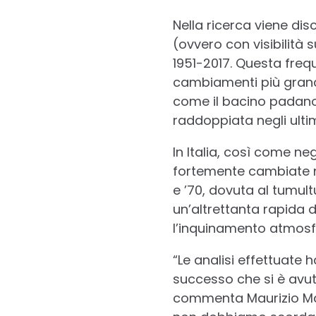
Nella ricerca viene di
(ovvero con visibilità s
1951-2017. Questa freq
cambiamenti più grandi
come il bacino padano, 
raddoppiata negli ultim
In Italia, così come neg
fortemente cambiate neg
e ’70, dovuta al tumul
un’altrettanta rapida 
l’inquinamento atmosfer
“Le analisi effettuate
successo che si è avuto
commenta Maurizio Maug