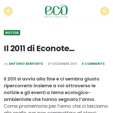
Econote
Menu
Search
NOTIZIE
Il 2011 di Econote…
POSTED
by
ANTONIO BENFORTE
27 DICEMBRE 2011
0 COMMENTS
BY
Il 2011 si avvia alla fine e ci sembra giusto
ripercorrerlo insieme a voi attraverso le
notizie e gli eventi a tema ecologico-
ambientale che hanno segnato l’anno.
Come promemoria per l’anno che ci lasciamo
alle spalle, per non commettere gli stessi