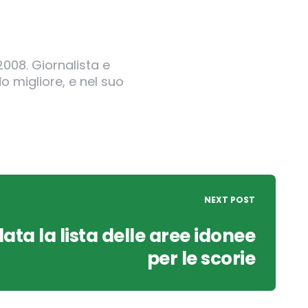
2008. Giornalista e
o migliore, e nel suo
NEXT POST
lata la lista delle aree idonee
per le scorie