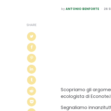
POSTED
by
ANTONIO BENFORTE
26 
BY
SHARE
Scopriamo gli argomen
ecologista di Econote.it
Segnaliamo innanzitu