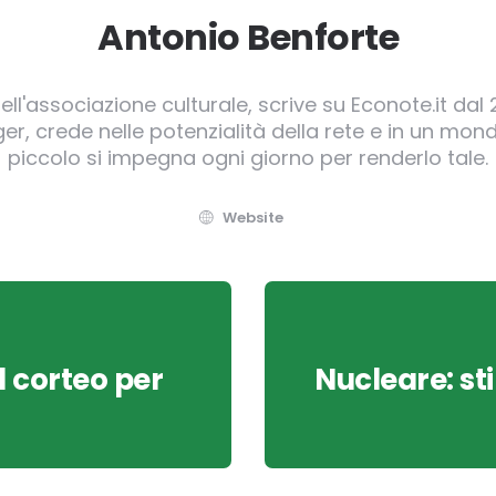
Antonio Benforte
ll'associazione culturale, scrive su Econote.it dal 
, crede nelle potenzialità della rete e in un mond
piccolo si impegna ogni giorno per renderlo tale.
Website
l corteo per
Nucleare: sti