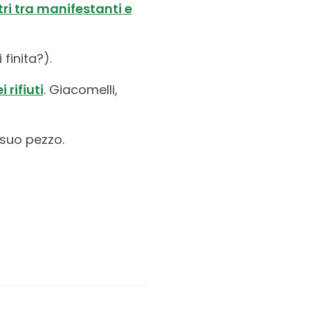
ri tra manifestanti e
finita?).
 rifiuti
. Giacomelli,
 suo pezzo.