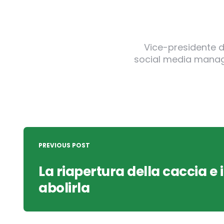
Vice-presidente de
social media manager
Post
navigation
PREVIOUS POST
La riapertura della caccia e i
abolirla