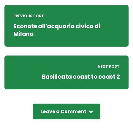
Post
navigation
PREVIOUS POST
Econote all’acquario civico di
Milano
NEXT POST
Basilicata coast to coast 2
Leave a Comment