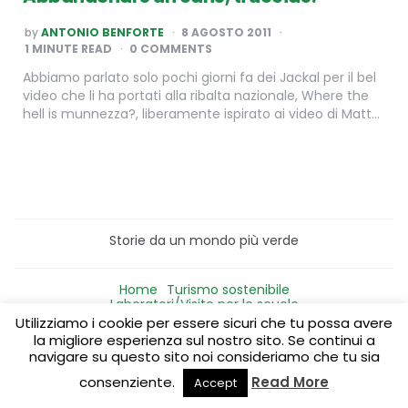
POSTED
by
ANTONIO BENFORTE
8 AGOSTO 2011
BY
1
MINUTE READ
0 COMMENTS
Abbiamo parlato solo pochi giorni fa dei Jackal per il bel
video che li ha portati alla ribalta nazionale, Where the
hell is munnezza?, liberamente ispirato ai video di Matt…
Storie da un mondo più verde
Home
Turismo sostenibile
Laboratori/Visite per le scuole
Green content per aziende
Media Partner
Utilizziamo i cookie per essere sicuri che tu possa avere
la migliore esperienza sul nostro sito. Se continui a
navigare su questo sito noi consideriamo che tu sia
consenziente.
Read More
Accept