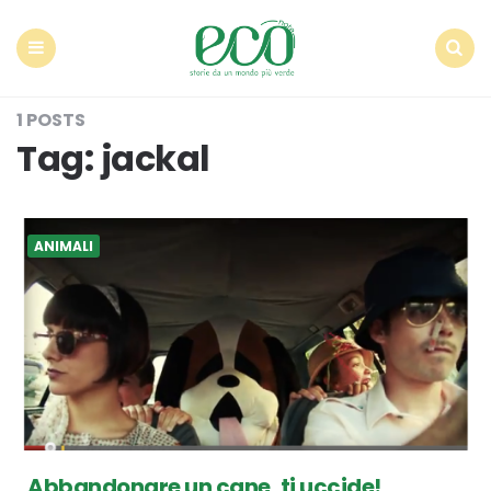
Econote
Menu
Search
1 POSTS
Tag:
jackal
ANIMALI
Abbandonare un cane, ti uccide!