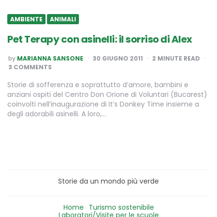
AMBIENTE
ANIMALI
Pet Terapy con asinelli: il sorriso di Alex
POSTED
by
MARIANNA SANSONE
30 GIUGNO 2011
2
MINUTE READ
BY
3 COMMENTS
Storie di sofferenza e soprattutto d’amore, bambini e
anziani ospiti del Centro Don Orione di Voluntari (Bucarest)
coinvolti nell’inaugurazione di It’s Donkey Time insieme a
degli adorabili asinelli. A loro,…
Storie da un mondo più verde
Home
Turismo sostenibile
Laboratori/Visite per le scuole