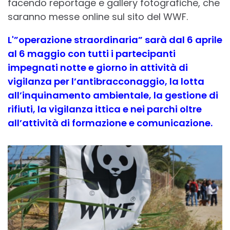
facendo reportage e gallery fotografiche, che
saranno messe online sul sito del WWF.
L'”operazione straordinaria” sarà dal 6 aprile
al 6 maggio con tutti i partecipanti
impegnati notte e giorno in attività di
vigilanza per l’antibracconaggio, la lotta
all’inquinamento ambientale, la gestione di
rifiuti, la vigilanza ittica e nei parchi oltre
all’attività di formazione e comunicazione.