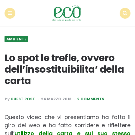
Econote
Menu
Search
AMBIENTE
Lo spot le trefle, ovvero
dell’insostituibilita’ della
carta
POSTED
by
GUEST POST
24 MARZO 2013
2 COMMENTS
BY
Questo video che vi presentiamo ha fatto il
giro del web e ha fatto sorridere e riflettere
sull’
utilizzo della carta e sul suo stesso