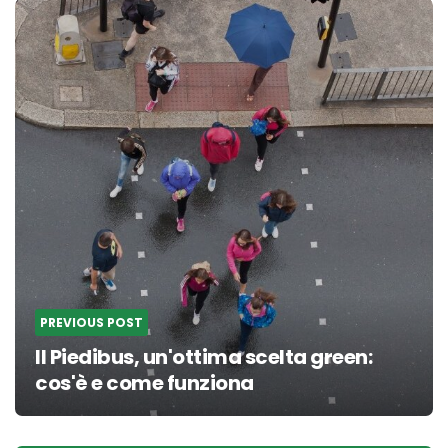
Post
navigation
PREVIOUS POST
Il Piedibus, un'ottima scelta green:
cos'è e come funziona