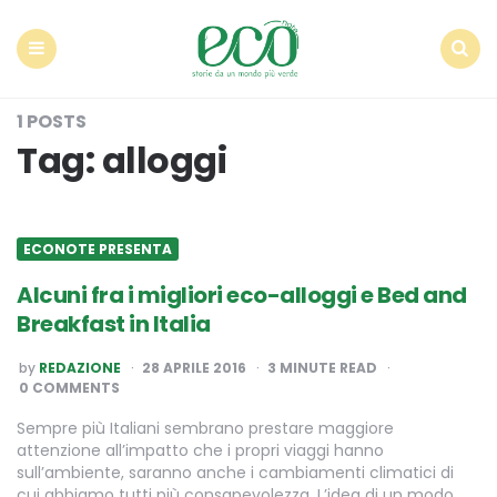
Econote
Menu
Search
1 POSTS
Tag:
alloggi
ECONOTE PRESENTA
Alcuni fra i migliori eco-alloggi e Bed and
Breakfast in Italia
POSTED
by
REDAZIONE
28 APRILE 2016
3
MINUTE READ
BY
0 COMMENTS
Sempre più Italiani sembrano prestare maggiore
attenzione all’impatto che i propri viaggi hanno
sull’ambiente, saranno anche i cambiamenti climatici di
cui abbiamo tutti più consapevolezza. L’idea di un modo