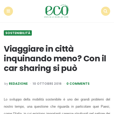
Econote
Menu
Search
SOSTENIBILITÀ
Viaggiare in città
inquinando meno? Con il
car sharing si può
POSTED
by
REDAZIONE
10 OTTOBRE 2016
0 COMMENTS
BY
Lo sviluppo della mobilità sostenibile è uno dei grandi problemi del
nostro tempo, una questione che riguarda in particolare quei Paesi,
come l’Italia, in cui esistono importanti carenze strutturali nel settore dei