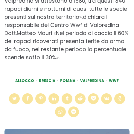
Valpredina si attestano a
1680, tra questi 340
rapaci diurni e notturni di quasi tutte le specie
presenti sul nostro territorio
»,dichiara il
responsabile del Centro Wwf di Valpredina
Dott.Matteo Mauri «
Nel periodo di caccia il 60%
dei rapaci ricoverati presenta ferite da arma
da fuoco, nel restante periodo la percentuale
scende sotto il 30%».
ALLOCCO
BRESCIA
POIANA
VALPREDINA
WWF
Post