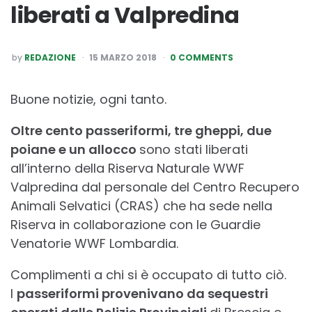
liberati a Valpredina
POSTED
by
REDAZIONE
15 MARZO 2018
0 COMMENTS
BY
Buone notizie, ogni tanto.
Oltre cento passeriformi, tre gheppi, due
poiane e un allocco
sono stati liberati
all’interno della Riserva Naturale WWF
Valpredina dal personale del Centro Recupero
Animali Selvatici (CRAS) che ha sede nella
Riserva in collaborazione con le Guardie
Venatorie WWF Lombardia.
Complimenti a chi si è occupato di tutto ciò.
I
passeriformi provenivano da sequestri