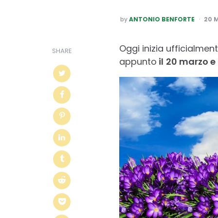
POSTED
by
ANTONIO BENFORTE
20 
BY
Oggi inizia ufficialmen
SHARE
appunto
il
20 marzo e 