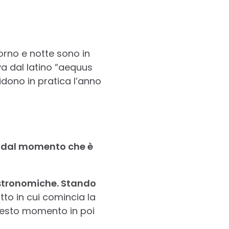
orno e notte sono in
va dal latino “aequus
vidono in pratica l’anno
, dal momento che è
stronomiche. Stando
tto in cui comincia la
uesto momento in poi