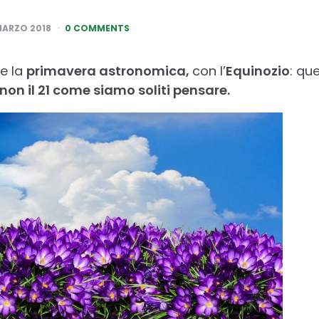
MARZO 2018
0 COMMENTS
te la
primavera astronomica,
con l’
Equinozio
: qu
non il 21 come siamo soliti pensare.