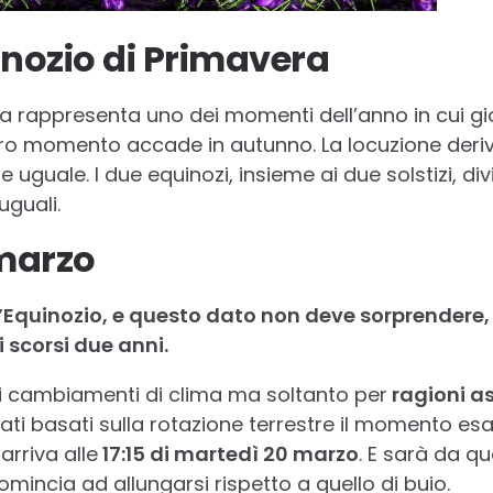
inozio di Primavera
ra rappresenta uno dei momenti dell’anno in cui gi
’altro momento accade in autunno. La locuzione deri
e uguale. I due equinozi, insieme ai due solstizi, di
uguali.
 marzo
l’Equinozio, e questo dato non deve sorprendere
 scorsi due anni.
i cambiamenti di clima ma soltanto per
ragioni a
ziati basati sulla rotazione terrestre il momento esa
rriva alle
17:15 di martedì 20 marzo
. E sarà da q
comincia ad allungarsi rispetto a quello di buio.