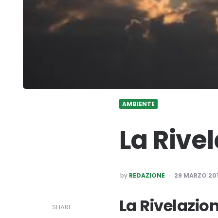
AMBIENTE
La Rivel
POSTED
by
REDAZIONE
29 MARZO 20
BY
La Rivelazio
SHARE