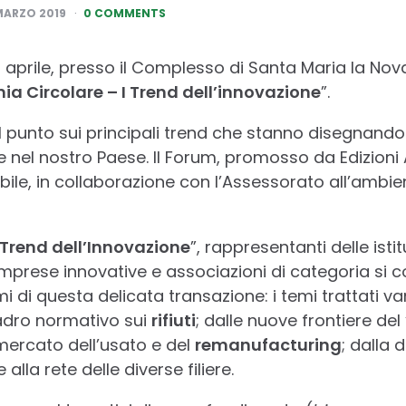
MARZO 2019
0 COMMENTS
 4 aprile, presso il Complesso di Santa Maria la Nov
ia Circolare – I Trend dell’innovazione
”.
il punto sui principali trend che stanno disegnando
e nel nostro Paese. Il Forum, promosso da Edizioni
abile, in collaborazione con l’Assessorato all’amb
 Trend dell’Innovazione
”, rappresentanti delle istit
 imprese innovative e associazioni di categoria si 
i di questa delicata transazione: i temi trattati v
adro normativo sui
rifiuti
; dalle nuove frontiere d
 mercato dell’usato e del
remanufacturing
; dalla
alla rete delle diverse filiere.