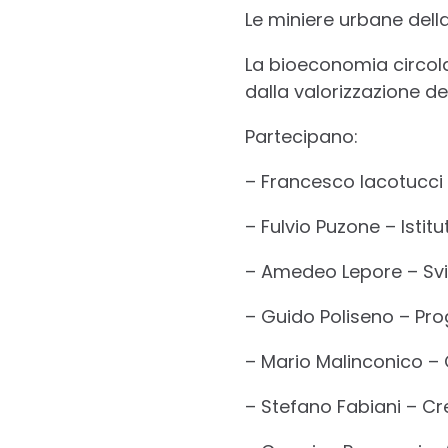
Le miniere urbane del
La bioeconomia circolar
dalla valorizzazione deg
Partecipano:
– Francesco Iacotucci 
– Fulvio Puzone – Istitu
– Amedeo Lepore – Sv
– Guido Poliseno – Pr
– Mario Malinconico – 
– Stefano Fabiani – Cr