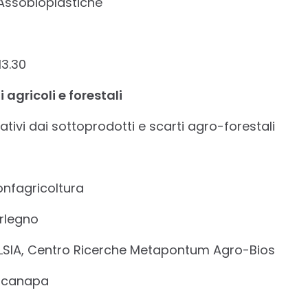
Assobioplastiche
13.30
 agricoli e forestali
vativi dai sottoprodotti e scarti agro-forestali
nfagricoltura
erlegno
 ALSIA, Centro Ricerche Metapontum Agro-Bios
rcanapa