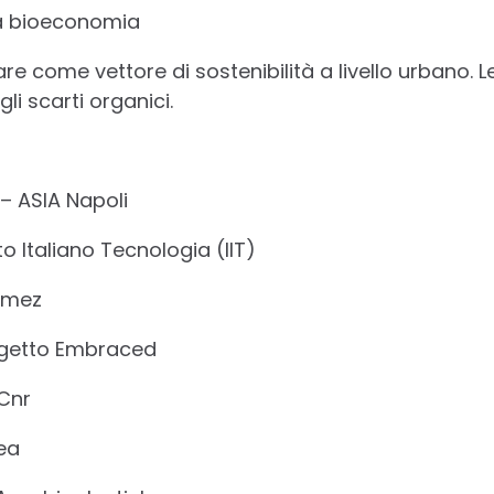
la bioeconomia
e come vettore di sostenibilità a livello urbano. L
li scarti organici.
– ASIA Napoli
to Italiano Tecnologia (IIT)
imez
ogetto Embraced
Cnr
ea