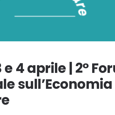
 e 4 aprile | 2° F
le sull’Economia
re