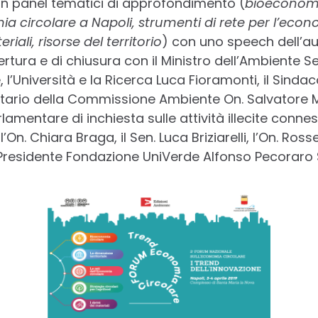
 in panel tematici di approfondimento (
bioeconomi
mia circolare a Napoli, strumenti di rete per l’econ
eriali, risorse del territorio
) con uno speech dell’au
ertura e di chiusura con il Ministro dell’Ambiente Se
e, l’Università e la Ricerca Luca Fioramonti, il Sindac
etario della Commissione Ambiente On. Salvatore Mic
entare di inchiesta sulle attività illecite connesse
l’On. Chiara Braga, il Sen. Luca Briziarelli, l’On. Ross
 Presidente Fondazione UniVerde Alfonso Pecoraro 