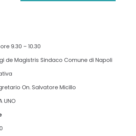
re 9.30 – 10.30
 Luigi de Magistris Sindaco Comune di Napoli
ativa
retario On. Salvatore Micillo
A UNO
e
00