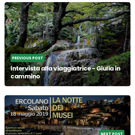
Post
navigation
PREVIOUS POST
Intervista alla viaggiatrice - Giulia in
cammino
NEXT POST